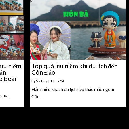
lưu niệm
Top quà lưu niệm khi du lịch đến
sản
Côn Đảo
o Bear
By
Vy Tiny
|
1
Th6, 24
Hẳn nhiều khách du lịch đều thắc mắc ngoài
ệm uy…
Côn…