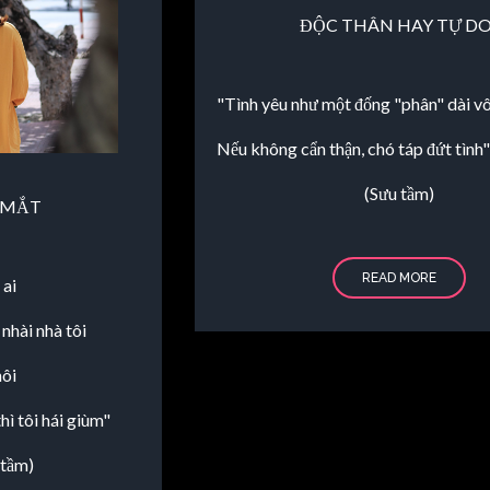
ĐỘC THÂN HAY TỰ DO
"Tình yêu như một đống "phân" dài vô
Nếu không cẩn thận, chó táp đứt tình
(Sưu tầm)
 MẮT
READ MORE
 ai
nhài nhà tôi
hôi
hì tôi hái giùm"
 tầm)