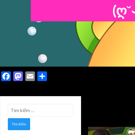
(ღ˘
Facebook
Mastodon
Email
Share
Tìm
kiếm
cho: