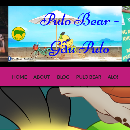
Pulo Bear -
Gấu Pulo
HOME
ABOUT
BLOG
PULO BEAR
ALO!