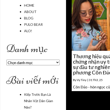
HOME
ABOUT
BLOG
PULO BEAR
ALO!
Danh mục
Thương hiệu quà
chứng nhận uy tí
Danh
sự đầu tư nghiêm
mục
phương Côn Đả
Bài viết mới
By
Vy Tiny
|
31
Th3, 25
Côn Đảo - hòn ngọc c
Kiếp Trước Bạn Là
Nhân Vật Dân Gian
Nào?