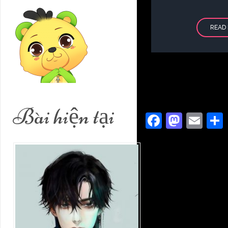
READ
Bài hiện tại
Faceboo
Masto
Ema