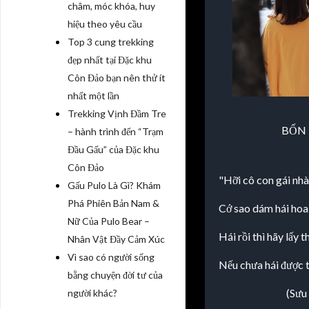
châm, móc khóa, huy
hiệu theo yêu cầu
Top 3 cung trekking
đẹp nhất tại Đặc khu
Côn Đảo bạn nên thử ít
nhất một lần
Trekking Vịnh Đầm Tre
BỐN
– hành trình đến “Trạm
Đầu Gấu” của Đặc khu
Côn Đảo
"Hỡi cô con gái nhà
Gấu Pulo Là Gì? Khám
Phá Phiên Bản Nam &
Cớ sao dám hái hoa 
Nữ Của Pulo Bear –
Hái rồi thì hãy lấy t
Nhân Vật Đầy Cảm Xúc
Vì sao có người sống
Nếu chưa hái được t
bằng chuyện đời tư của
(Sưu
người khác?