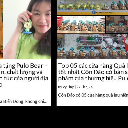
 tặng Pulo Bear –
Top 05 các cửa hàng Quà 
n, chất lượng và
tốt nhất Côn Đảo có bán 
 túc của người địa
phẩm của thương hiệu Pul
o
By
Vy Tiny
|
27
Th7, 24
Côn Đảo có 05 cửa hàng quà lưu ni
ủa Biển Đông, không chỉ…