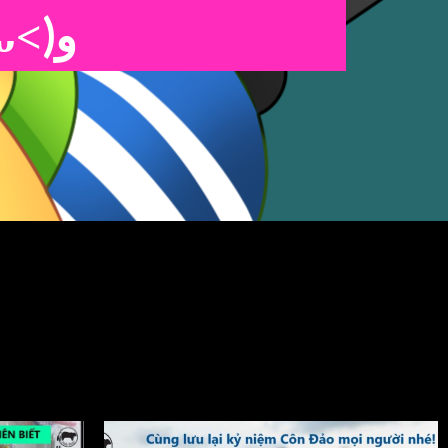
(๑˃ᴗ˂)ﻭ
m