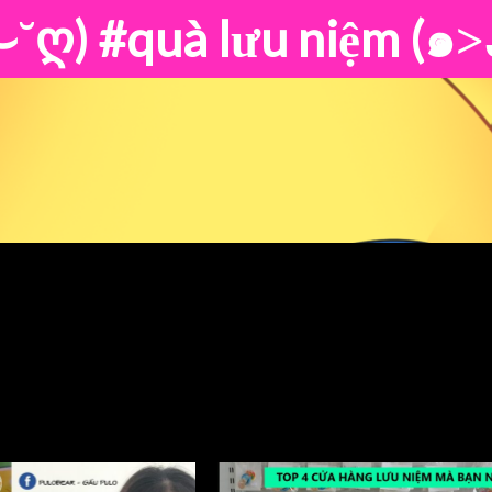
⌣˘ღ)
#quà lưu niệm
#quà lưu niệ