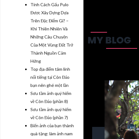
Tính Cách Gấu Pulo
Được Xây Dựng Dựa
Trên Đặc Điểm Gì? –
Khi Thiên Nhiên Và
MY BLOG
Những Câu Chuyện
Của Một Vùng Đất Trở
Thành Nguồn Cảm
Hứng
Top địa điểm tâm linh
nổi tiếng tại Côn Đảo
bạn nên ghé một lần
Sưu tầm ảnh quý hiếm
về Côn Đảo (phần 8)
Sưu tầm ảnh quý hiếm
về Côn Đảo (phần 7)
Biến ảnh của bạn thành
quà tặng: làm ảnh nam