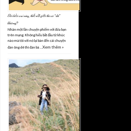
Tôi hỏi vui này, thế nữ giới thì có “dê”
không?
Nhân một lần chuyện phiếm với đứa bạn
trên mạng. Không hiểu bắt đầu từ khúc
nào mà tôi với nó lại bàn đến cái chuyện
Xem thêm »
đàn ông dê thì đàn bà …