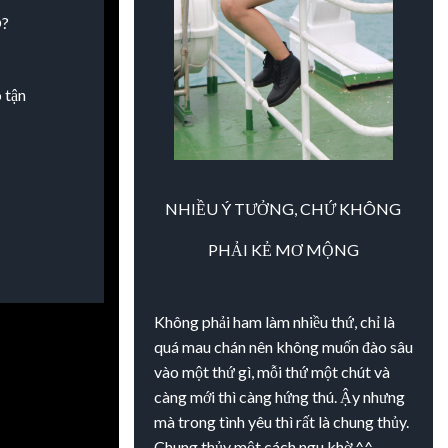
?
 tận
"
NHIỀU Ý TƯỞNG, CHỨ KHÔNG
PHẢI KẺ
MƠ MỘNG
Không phải ham làm nhiều thứ, chỉ là
quá mau chán nên không muốn đào sâu
vào một thứ gì, mỗi thứ một chút và
càng mới thì càng hứng thú. Ậy nhưng
mà trong tình yêu thì rất là chung thủy.
Chung thủy một cách ngu khờ ^^