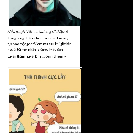
Tiểu thuyết “Bí ẩn của chúng ta” (Tập 11)
Tiếng động phát ra từ chiếc quan tài đứng
tựa vào một góc tối om mà sau khi giật bắn
người tôi mới nhận ra được. Màu đen
Xem thêm »
tuyền thâm huyết làm …