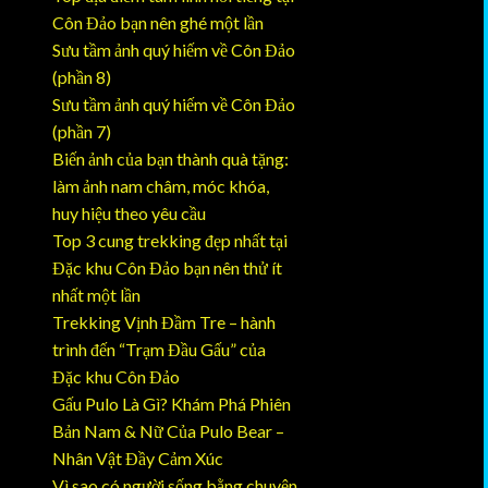
Côn Đảo bạn nên ghé một lần
Sưu tầm ảnh quý hiếm về Côn Đảo
(phần 8)
Sưu tầm ảnh quý hiếm về Côn Đảo
(phần 7)
Biến ảnh của bạn thành quà tặng:
làm ảnh nam châm, móc khóa,
huy hiệu theo yêu cầu
Top 3 cung trekking đẹp nhất tại
Đặc khu Côn Đảo bạn nên thử ít
nhất một lần
Trekking Vịnh Đầm Tre – hành
trình đến “Trạm Đầu Gấu” của
Đặc khu Côn Đảo
Gấu Pulo Là Gì? Khám Phá Phiên
Bản Nam & Nữ Của Pulo Bear –
Nhân Vật Đầy Cảm Xúc
Vì sao có người sống bằng chuyện