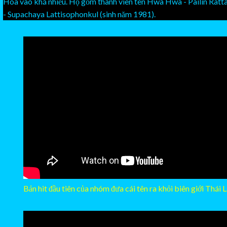
Hoa vào khá nhiều. Họ gồm thành viên tên Hwa Hwa - Pailin Ratta
- Supachaya Lattisophonkul (sinh năm 1981).
Bản hit đầu tiên của nhóm đưa cái tên ra khỏi biên giới Thái 