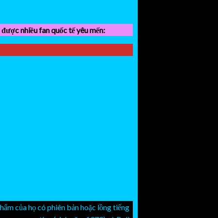
 được nhiều fan quốc tế yêu mến:
ẩm của họ có phiên bản hoặc lồng tiếng