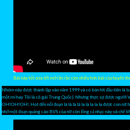
Bài này hồi xưa tết mở rần rần còn nhiều hơn bài của huyền 
Nhóm này được thành lập vào năm 1999 và có bản hit đầu tiên là b
một mí hay Tôi là cô gái Trung Quốc). Nhưng thực sự được người Vi
OH!OH!OH!. Hot đến nỗi đoạn là là là lá la là la la la được con nít
nhớ một đoạn quảng cáo BVS của nữ còn lồng cả nhạc này và chế lời l