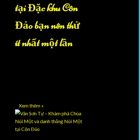
tại Đặc khu Côn
Đảo bạn nên thử
ít nhất một lần
Trekking đang trở thành một
trong những trải nghiệm hấp dẫn
tại Đặc khu Côn Đảo, đặc biệt với
những ai yêu thích chinh phục
thiên nhiên và ngắm cảnh từ trên
…
Xem thêm »