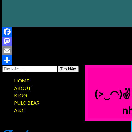
Facebook
Mastodon
Email
Tìm
Share
kiếm
HOME
cho:
ABOUT
(>‿◠)
BLOG
PULO BEAR
nh
ALO!