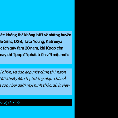
rước không thể không biết về những huyền
e Girls, D2B, Tata Young, Katreeya
i cách đây tầm 20 năm, khi Kpop còn
nay thì Tpop đã phát triển với một mức
ui nhộn, vũ đạo đẹp mắt cùng thứ ngôn
i đã khuấy đảo thị trường nhạc châu Á
copy bài dưới mọi hình thức, dù ít view
･ﾟ✧
ram