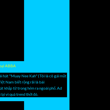
thoại ABBA
ài hát "Muay Nee Kah" (Tôi là cô gái mắt
ệt Nam biết rộng rãi là bài
 hát khắp từ trong hẻm ra ngoài phố. Ad
ại vì quá trend thời đó.