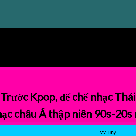
✌
Trước Kpop, đế chế nhạc Thái
ạc châu Á thập niên 90s-20s 
Vy Tiny