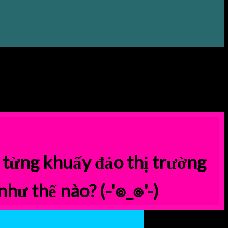
 từng khuấy đảo thị trường
như thế nào?
(-'๏_๏'-)