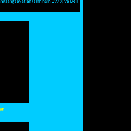
nasangsayatian (sinh năm 1979) và Bell
Lan