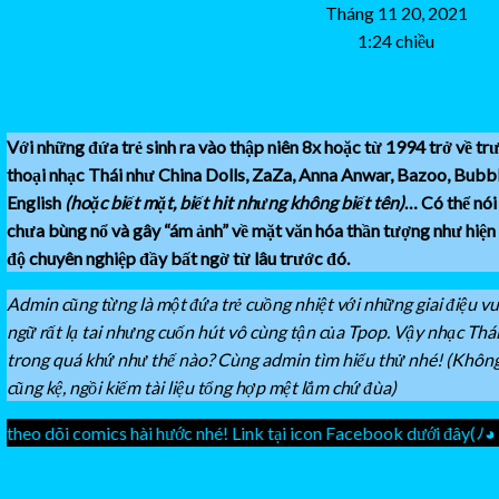
Tháng 11 20, 2021
1:24 chiều
Với những đứa trẻ sinh ra vào thập niên 8x hoặc từ 1994 trở về t
thoại nhạc Thái như China Dolls, ZaZa, Anna Anwar, Bazoo, Bubbl
English
(hoặc biết mặt, biết hit nhưng không biết tên)
… Có thể nó
chưa bùng nổ và gây “ám ảnh” về mặt văn hóa thần tượng như hiện 
độ chuyên nghiệp đầy bất ngờ từ lâu trước đó.
Admin cũng từng là một đứa trẻ cuồng nhiệt với những giai điệu v
ngữ rất lạ tai nhưng cuốn hút vô cùng tận của Tpop. Vậy nhạc Thá
trong quá khứ như thế nào? Cùng admin tìm hiểu thử nhé! (Không 
cũng kệ, ngồi kiếm tài liệu tổng hợp mệt lắm chứ đùa)
i comics hài hước nhé! Link tại icon Facebook dưới đây(ﾉ◕ヮ◕)ﾉ*:
Facebook
Youtube
Instag