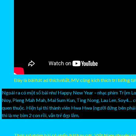
Đây là bài hát ad thích nhất, MV cũng kích thích trí tưởng t
Ngoài ra có một số bài như Happy New Year – nhạc phim Trộm L
Noy, Pleng Mah Mah, Mai Sum Kun, Ting Nong, Lau Len, Soy4… cũ
quen thuộc. Hiện tại thì thành viên Hwa Hwa (người đứng bên phải 
thì là mẹ bỉm 2 con rồi, vẫn trẻ đẹp lắm.
https://www.youtube.com/watch?v=odFFxFgwJfo
Thực sự nhóm bài có nhiều bài hay cực, Việt Nam chuyên cov