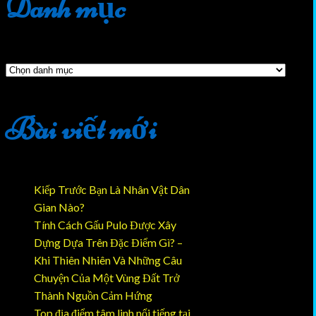
Danh mục
Danh
mục
Bài viết mới
Kiếp Trước Bạn Là Nhân Vật Dân
Gian Nào?
Tính Cách Gấu Pulo Được Xây
Dựng Dựa Trên Đặc Điểm Gì? –
Khi Thiên Nhiên Và Những Câu
Follow Fanpage Pulo Bear - Gấu Pulo Bear để theo dõ
Chuyện Của Một Vùng Đất Trở
Thành Nguồn Cảm Hứng
Top địa điểm tâm linh nổi tiếng tại