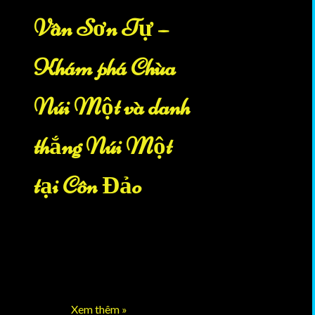
Vân Sơn Tự –
Khám phá Chùa
Núi Một và danh
thắng Núi Một
tại Côn Đảo
Khám phá lịch sử và giá trị văn
hóa của di tích Vân Sơn Tự – Chùa
Núi Một, Côn Đảo. Tìm hiểu kiến
trúc, hậu điện, miếu Sơn Thần và
thắng …
Xem thêm »