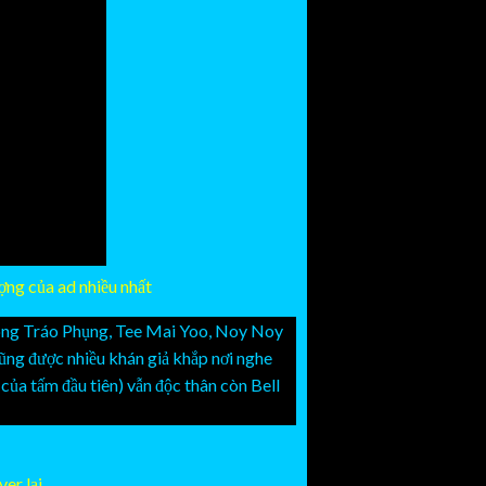
ượng của ad nhiều nhất
ong Tráo Phụng, Tee Mai Yoo, Noy Noy
ng được nhiều khán giả khắp nơi nghe
của tấm đầu tiên) vẫn độc thân còn Bell
er lại