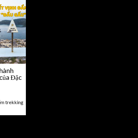
 hành
 của Đặc
ểm trekking