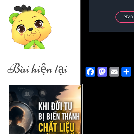
READ
Bài hiện tại
Faceboo
Masto
Ema