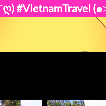
˘ღ)
#VietnamTravel
#VietnamTrav