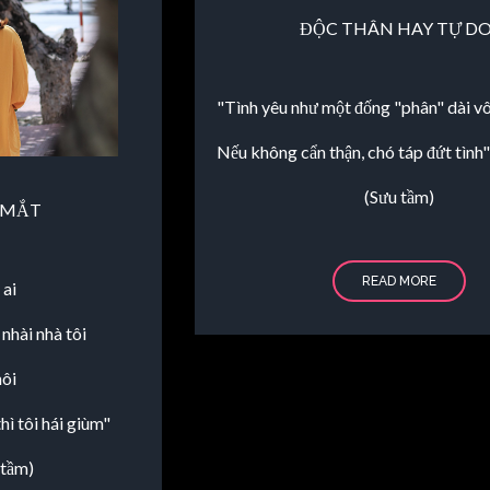
ĐỘC THÂN HAY TỰ DO
"Tình yêu như một đống "phân" dài vô
Nếu không cẩn thận, chó táp đứt tình
(Sưu tầm)
 MẮT
READ MORE
 ai
nhài nhà tôi
hôi
hì tôi hái giùm"
 tầm)