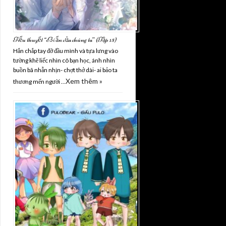
Tiểu thuyết “Bí ẩn của chúng ta” (Tập 15)
Hắn chắp tay đỡ đầu mình và tựa lưng vào
tường khẽ liếc nhìn cô bạn học, ánh nhìn
buồn bã nhẫn nhịn- chợt thở dài- ai bảo ta
Xem thêm »
thương mến người …