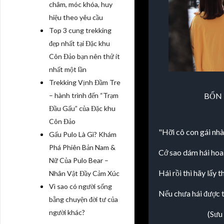
châm, móc khóa, huy
hiệu theo yêu cầu
Top 3 cung trekking
đẹp nhất tại Đặc khu
Côn Đảo bạn nên thử ít
nhất một lần
Trekking Vịnh Đầm Tre
BỐN
– hành trình đến “Trạm
Đầu Gấu” của Đặc khu
Côn Đảo
"Hỡi cô con gái nhà
Gấu Pulo Là Gì? Khám
Phá Phiên Bản Nam &
Cớ sao dám hái hoa 
Nữ Của Pulo Bear –
Hái rồi thì hãy lấy t
Nhân Vật Đầy Cảm Xúc
Vì sao có người sống
Nếu chưa hái được t
bằng chuyện đời tư của
người khác?
(Sưu