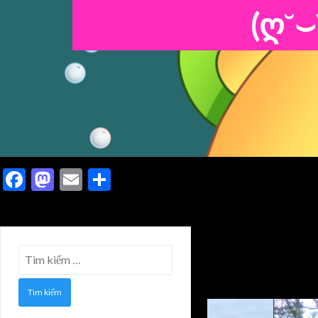
(ღ˘⌣
Facebook
Mastodon
Email
Share
Tìm
kiếm
cho: