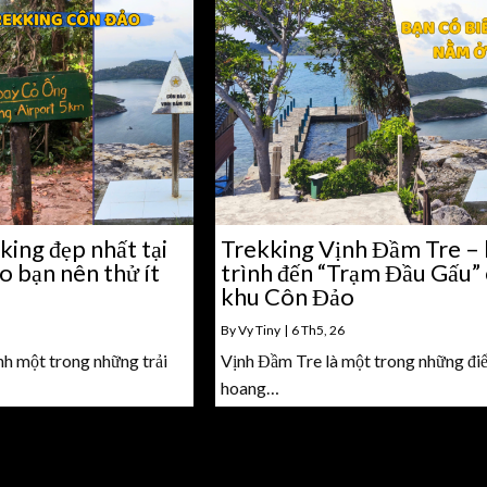
king đẹp nhất tại
Trekking Vịnh Đầm Tre –
 bạn nên thử ít
trình đến “Trạm Đầu Gấu”
khu Côn Đảo
By
Vy Tiny
|
6
Th5, 26
nh một trong những trải
Vịnh Đầm Tre là một trong những đi
hoang…