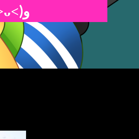
(๑˃ᴗ˂)ﻭ
el