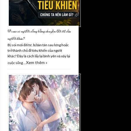
Vì sao có người sống bằng chuyện đời tư của
người khác?
Bị soi mói đời tư, bị bàn tán sau lưng hoặc
trở thành chủ đề tiêu khiển của người
khác? Đây là cách lấy lại bình yên và xây lại
Xem thêm »
cuộc sống …