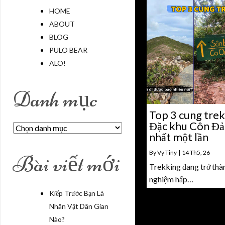
HOME
ABOUT
BLOG
PULO BEAR
ALO!
Danh mục
Top 3 cung trek
Đặc khu Côn Đảo
Danh
nhất một lần
mục
By
Vy Tiny
|
14
Th5, 26
Bài viết mới
Trekking đang trở thà
nghiệm hấp…
Kiếp Trước Bạn Là
Nhân Vật Dân Gian
Nào?