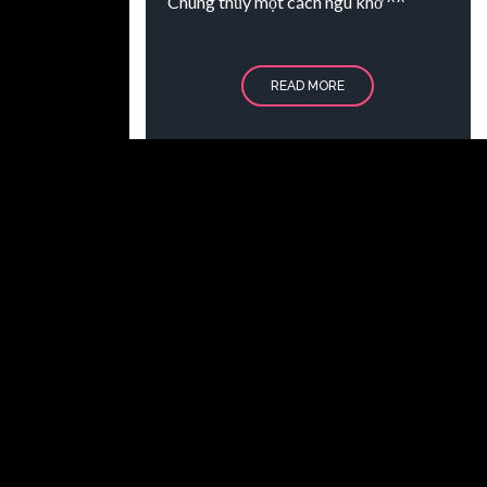
Chung thủy một cách ngu khờ ^^
READ MORE