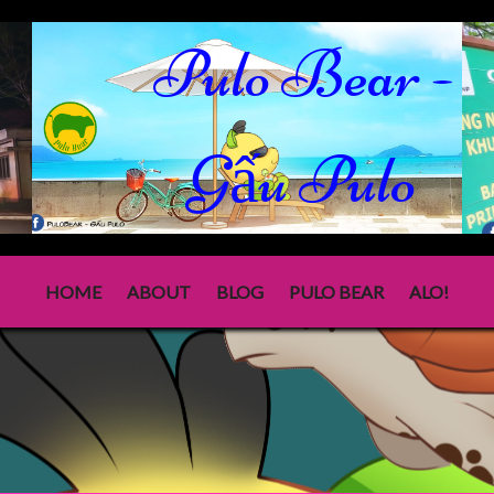
Pulo Bear -
Gấu Pulo
HOME
ABOUT
BLOG
PULO BEAR
ALO!