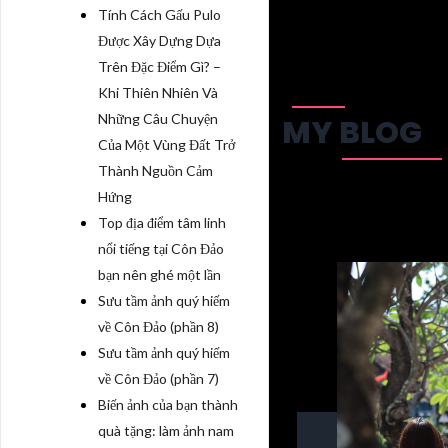
Tính Cách Gấu Pulo
Được Xây Dựng Dựa
Trên Đặc Điểm Gì? –
Khi Thiên Nhiên Và
Những Câu Chuyện
MY BLOG
Của Một Vùng Đất Trở
Thành Nguồn Cảm
Hứng
Top địa điểm tâm linh
nổi tiếng tại Côn Đảo
bạn nên ghé một lần
Sưu tầm ảnh quý hiếm
về Côn Đảo (phần 8)
Sưu tầm ảnh quý hiếm
về Côn Đảo (phần 7)
Biến ảnh của bạn thành
quà tặng: làm ảnh nam