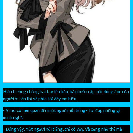
Hiệu trưởng chống hai tay lên bàn, bà nhướn cặp mắt đùng đục của
người bị cận thị về phía tôi đầy am hiểu.
- Vì nó có liên quan đến một người nổi tiếng- Tôi đáp những gì
mình nghĩ.
- Đúng vậy, một người nổi tiếng, chỉ có vậy. Và cũng nhờ thế mà