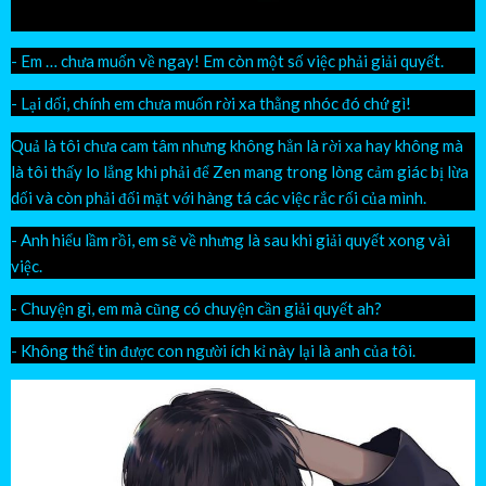
- Em … chưa muốn về ngay! Em còn một số việc phải giải quyết.
- Lại dối, chính em chưa muốn rời xa thằng nhóc đó chứ gì!
Quả là tôi chưa cam tâm nhưng không hẳn là rời xa hay không mà
là tôi thấy lo lắng khi phải để Zen mang trong lòng cảm giác bị lừa
dối và còn phải đối mặt với hàng tá các việc rắc rối của mình.
- Anh hiểu lầm rồi, em sẽ về nhưng là sau khi giải quyết xong vài
việc.
- Chuyện gì, em mà cũng có chuyện cần giải quyết ah?
- Không thể tin được con người ích kỉ này lại là anh của tôi.