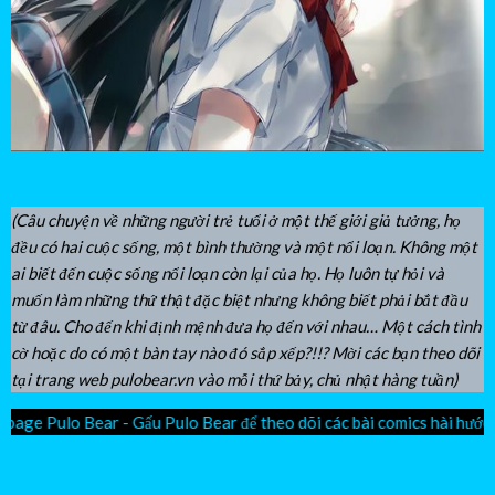
(Câu chuyện về những người trẻ tuổi ở một thế giới giả tưởng, họ
đều có hai cuộc sống, một bình thường và một nổi loạn. Không một
ai biết đến cuộc sống nổi loạn còn lại của họ. Họ luôn tự hỏi và
muốn làm những thứ thật đặc biệt nhưng không biết phải bắt đầu
từ đâu. Cho đến khi định mệnh đưa họ đến với nhau… Một cách tình
cờ hoặc do có một bàn tay nào đó sắp xếp?!!? Mời các bạn theo dõi
tại trang web pulobear.vn vào mỗi thứ bảy, chủ nhật hàng tuần)
 Bear để theo dõi các bài comics hài hước và xu hướng nhé! Link t
Facebook
Youtube
Instagram