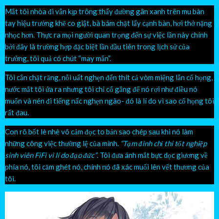
Mắt tôi nhòa đi vẫn kịp trông thấy đường gân xanh trên mu bàn
tay hiệu trưởng khẽ co giật, bà bám chặt lấy cạnh bàn, hơi thở nặng
nhọc hơn. Thực ra mọi người quan trọng đến sự việc lần này chính
bởi đây là trường hợp đặc biệt lần đầu tiên trong lịch sử của
trường, tôi quả có chút “may mắn”.
Tôi cắn chặt răng, nỗi uất nghẹn đến thít cả vòm miệng lẫn cổ họng,
nước mắt tôi ứa ra nhưng tôi chỉ cố gắng để nó rơi như điều nó
muốn và nén đi tiếng nấc nghẹn ngào- đó là lí do vì sao cổ họng tôi
rất đau.
Con rô bốt lè nhè vô cảm đọc to bản sao chép sau khi nó làm
những công việc thường lệ của mình.
“Tạm đình chỉ thi tốt nghiệp
sinh viên FiFi vì lí do đạo đức”
. Tôi đưa ánh mắt bực dọc giương về
phía nó, tôi căm ghét nó, chính nó đã xác muối lên vết thương của
tôi.