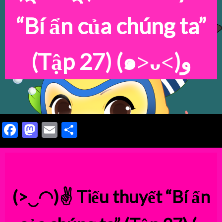
“Bí ẩn của chúng ta”
(Tập 27)
(๑˃ᴗ˂)ﻭ
Facebook
Mastodon
Email
Share
(>‿◠)✌
Tiểu thuyết “Bí ẩn