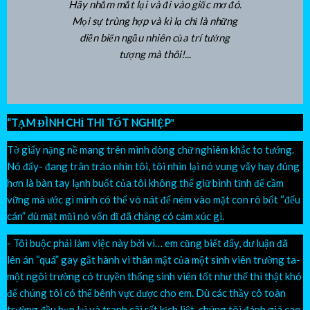
Hãy nhắm mắt lại và đi vào giấc mơ đó.
Mọi sự trùng hợp và kì lạ chỉ là những
diễn biến ngẫu nhiên của trí tưởng
tượng mà thôi!...
“TẠM ĐÌNH CHỈ THI TỐT NGHIỆP
"
Tờ giấy nặng nề mang trên mình dòng chữ nghiêm khắc to tướng.
Nó đấy- đang trân tráo nhìn tôi, tôi nhìn lại nó vung vẫy hay đúng
hơn là bàn tay lạnh buốt của tôi không thể giữ bình tĩnh để cầm
vững mà ước gì mình có thể vò nát để ném vào mặt con rô bốt “đểu
cán” dù mặt mũi nó vốn dĩ đã chẳng có cảm xúc gì.
- Tôi buộc phải làm việc này bởi vì… em cũng biết đấy, dư luận đã
lên án “quá” gay gắt hành vi thân mật của một sinh viên trường ta-
một ngôi trường có truyền thống sinh viên tốt như thế thì thật khó
để chúng tôi có thể bênh vực được cho em. Dù các thầy cô toàn
trường đều họp lại và tranh cãi rất kịch liệt, chúng tôi đánh giá cao