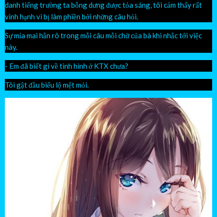
danh tiếng trường ta bỗng dưng được tỏa sáng, tôi cảm thấy rất
vinh hạnh vì bị làm phiền bởi những câu hỏi.
Sự mỉa mai hằn rõ trong mỗi câu mỗi chữ của bà khi nhắc tới việc
này.
- Em đã biết gì về tình hình ở KTX chưa?
Tôi gật đầu biểu lộ mệt mỏi.