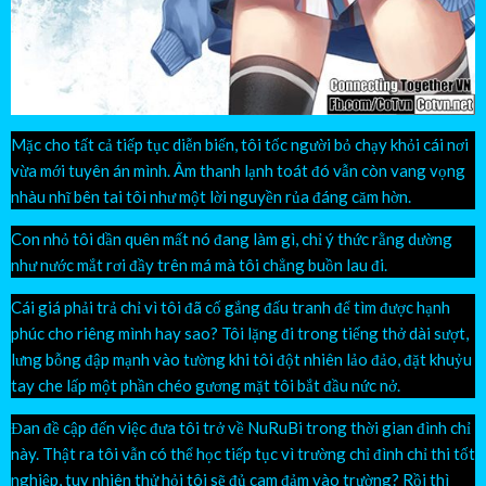
Mặc cho tất cả tiếp tục diễn biến, tôi tốc người bỏ chạy khỏi cái nơi
vừa mới tuyên án mình. Âm thanh lạnh toát đó vẫn còn vang vọng
nhàu nhĩ bên tai tôi như một lời nguyền rủa đáng căm hờn.
Con nhỏ tôi dần quên mất nó đang làm gì, chỉ ý thức rằng dường
như nước mắt rơi đầy trên má mà tôi chẳng buồn lau đi.
Cái giá phải trả chỉ vì tôi đã cố gắng đấu tranh để tìm được hạnh
phúc cho riêng mình hay sao? Tôi lặng đi trong tiếng thở dài sượt,
lưng bỗng đập mạnh vào tường khi tôi đột nhiên lảo đảo, đặt khuỷu
tay che lấp một phần chéo gương mặt tôi bắt đầu nức nở.
Đan đề cập đến việc đưa tôi trở về NuRuBi trong thời gian đình chỉ
này. Thật ra tôi vẫn có thể học tiếp tục vì trường chỉ đình chỉ thi tốt
nghiệp, tuy nhiên thử hỏi tôi sẽ đủ cam đảm vào trường? Rồi thì