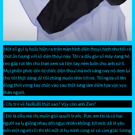
Một số gọi lạ hoắc hiện ra trên màn hình điện thoại, hình như tôi có
chút ấn tượng với số điện thoại này. Tôi ra dấu giơ số máy đang hò
reo gấp rút lên cho Đan xem và tiện tay ném luôn cho anh xử lí.
Mọi phiền phức đến từ chiếc điện thoại mà mới sáng nay nó đem lại
cho tôi thật đáng để tôi chẳng muốn nhìn tới nó. Tôi ngửa cổ lên
đồng thời vòng tay chấn vào sau thắt lưng làm điểm tựa vặn vẹo
thân người.
- Chị trở về NuRuBi thật sao? Vậy còn anh Zen?
- Đó là điều mà chị muốn giải quyết trước. Pun, em tin là có hai
người xa lạ giống nhau đến ngạc nhiên không, tới mức đã lỡ yêu
mến một người rồi thì khi mất đi họ mình cũng sẽ có cảm giác tương