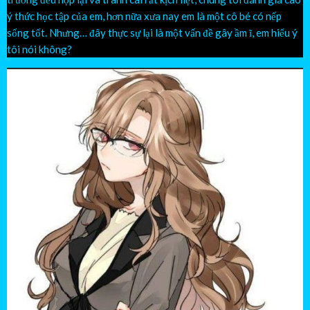
ý thức học tập của em, hơn nữa xưa nay em là một cô bé có nếp
sống tốt. Nhưng… đây thực sự lại là một vấn đề gây ầm ĩ, em hiểu ý
tôi nói không?