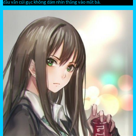
đầu vẫn cúi gục không dám nhìn thẳng vào mắt bà.