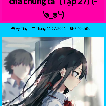
của chúng ta” (Tập 27)
(-
'๏_๏'-)
Vy Tiny
Tháng 11 27, 2021
9:40 chiều