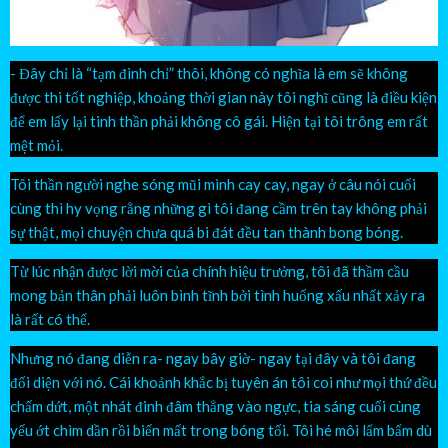
- Đây chỉ là “tạm đình chỉ” thôi, không có nghĩa là em sẽ không
được thi tốt nghiệp, khoảng thời gian này tôi nghĩ cũng là điều kiện
để em lấy lại tinh thần phải không cô gái. Hiện tại tôi trông em rất
mệt mỏi.
Tôi thần người nghe sóng mũi mình cay cay, ngay ở câu nói cuối
cùng thì hy vọng rằng những gì tôi đang cầm trên tay không phải
sự thật, mọi chuyện chưa quá bi đát đều tan thành bong bóng.
Từ lúc nhận được lời mời của chính hiệu trưởng, tôi đã thầm cầu
mong bản thân phải luôn bình tĩnh bởi tình huống xấu nhất xảy ra
là rất có thể.
Nhưng nó đang diễn ra- ngay bây giờ- ngay tại đây và tôi đang
đối diện với nó. Cái khoảnh khắc bị tuyên án tôi coi như mọi thứ đều
chấm dứt, một nhát đinh đâm thẳng vào ngực, tia sáng cuối cùng
yếu ớt chìm dần rồi biến mất trong bóng tối. Tôi hé môi lẩm bẩm dù