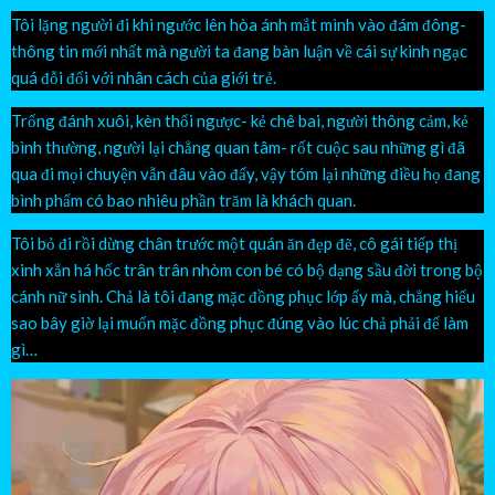
Tôi lặng người đi khi ngước lên hòa ánh mắt mình vào đám đông-
thông tin mới nhất mà người ta đang bàn luận về cái sự kinh ngạc
quá đỗi đối với nhân cách của giới trẻ.
Trống đánh xuôi, kèn thổi ngược- kẻ chê bai, người thông cảm, kẻ
bình thường, người lại chẳng quan tâm- rốt cuộc sau những gì đã
qua đi mọi chuyện vẫn đâu vào đấy, vậy tóm lại những điều họ đang
bình phẩm có bao nhiêu phần trăm là khách quan.
Tôi bỏ đi rồi dừng chân trước một quán ăn đẹp đẽ, cô gái tiếp thị
xinh xắn há hốc trân trân nhòm con bé có bộ dạng sầu đời trong bộ
cánh nữ sinh. Chả là tôi đang mặc đồng phục lớp ấy mà, chẳng hiểu
sao bây giờ lại muốn mặc đồng phục đúng vào lúc chả phải để làm
gì…