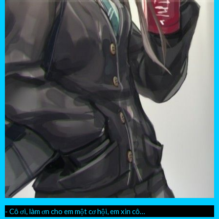
- Cô ơi, làm ơn cho em một cơ hội, em xin cô…