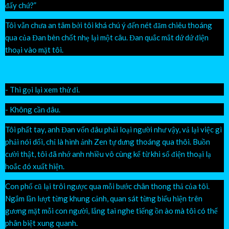
đấy chứ?”
Tôi vẫn chưa an tâm bởi tôi khá chú ý đến nét đăm chiêu thoáng
qua của Đan bèn chốt nhẹ lại một câu. Đan quắc mắt dứ dứ điện
thoại vào mặt tôi.
- Thì gọi lại xem thử đi.
- Không cần đâu.
Tôi phất tay, anh Đan vốn đâu phải loại người như vậy, vả lại việc gì
phải nói dối, chỉ là hình ảnh Zen tự dưng thoáng qua thôi. Buồn
cười thật, tôi đã nhớ anh nhiều vô cùng kể từ khi số điện thoại lạ
hoắc đó xuất hiện.
Con phố cũ lại trôi ngược qua mỗi bước chân thong thả của tôi.
Ngắm lần lượt từng khung cảnh, quan sát từng biểu hiện trên
gương mặt mỗi con người, lắng tai nghe tiếng ồn ào mà tôi có thể
phân biệt xung quanh.