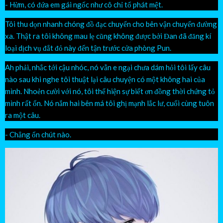
- Hừm, có đứa em gái ngốc như cô chỉ tổ phát mệt.
Tôi thu dọn nhanh chóng đồ đạc chuyển cho bên vận chuyển đường
xa. Thật ra tôi không mau lẹ cũng không được bởi Đan đã đăng kí
loại dịch vụ đắt đỏ này đến tận trước cửa phòng Pun.
Ah phải, nhắc tới cậu nhóc, nó vẫn e ngại chưa dám hỏi tôi lấy câu
nào sau khi nghe tôi thuật lại câu chuyện có một không hai của
mình. Nhoẻn cười với nó, tôi thể hiện sự biết ơn đồng thời chứng tỏ
mình rất ổn. Nó nắm hai bên má tôi ghị mạnh lắc lư, cuối cùng tuôn
ra một câu.
- Chẳng ổn chút nào.