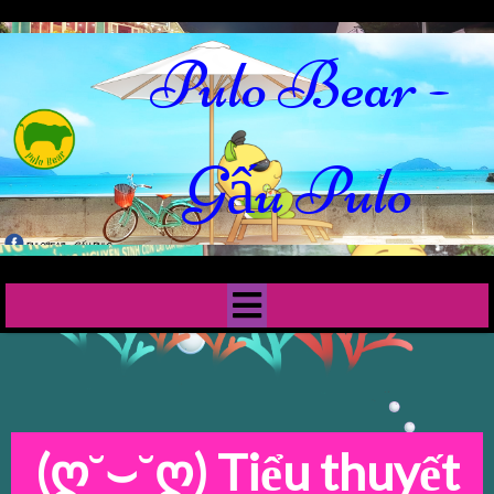
Pulo Bear -
Gấu Pulo
(ღ˘⌣˘ღ)
Tiểu thuyết