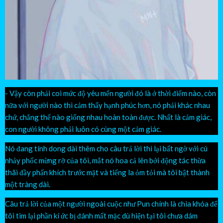
- Vậy còn phải coi mức độ yêu mến người đó là ở thời điểm nào, còn
nữa với người nào thì cảm thấy hạnh phúc hơn, nó phải khác nhau
chứ, chẳng thể nào giống nhau hoàn toàn được. Nhất là cảm giác,
con người không phải luôn có cùng một cảm giác.
Nó đang tính dong dài thêm cho câu trả lời thì lại bất ngờ với cú
nhảy phốc mừng rỡ của tôi, mắt nó hoa cả lên bởi động tác thừa
thãi đầy phấn khích trước mặt và tiếng la ỏm tỏi mà tôi bật thành
một tràng dài.
Câu trả lời của một người ngoài cuộc như Pun chính là chìa khóa để
tôi tìm lại phần kí ức bị đánh mất mặc dù hiện tại tôi chưa dám