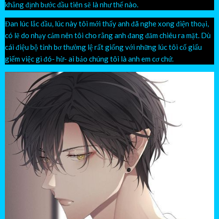
khẳng định bước đầu tiên sẽ là như thế nào.
Đan lúc lắc đầu, lúc này tôi mới thấy anh đã nghe xong điện thoại,
có lẽ do nhạy cảm nên tôi cho rằng anh đang đăm chiêu ra mặt. Dù
cái điệu bộ tỉnh bơ thường lệ rất giống với những lúc tôi cố giấu
giếm việc gì đó- hừ- ai bảo chúng tôi là anh em cơ chứ.