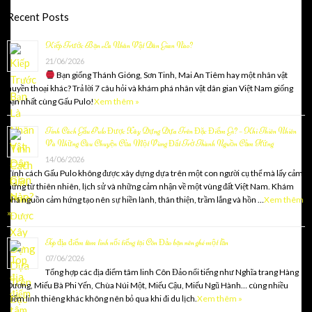
Recent Posts
Kiếp Trước Bạn Là Nhân Vật Dân Gian Nào?
21/06/2026
Bạn giống Thánh Gióng, Sơn Tinh, Mai An Tiêm hay một nhân vật
huyền thoại khác? Trả lời 7 câu hỏi và khám phá nhân vật dân gian Việt Nam giống
bạn nhất cùng Gấu Pulo!
Xem thêm »
Tính Cách Gấu Pulo Được Xây Dựng Dựa Trên Đặc Điểm Gì? – Khi Thiên Nhiên
Và Những Câu Chuyện Của Một Vùng Đất Trở Thành Nguồn Cảm Hứng
14/06/2026
Tính cách Gấu Pulo không được xây dựng dựa trên một con người cụ thể mà lấy cảm
hứng từ thiên nhiên, lịch sử và những cảm nhận về một vùng đất Việt Nam. Khám
phá nguồn cảm hứng tạo nên sự hiền lành, thân thiện, trầm lắng và hồn …
Xem thêm
»
Top địa điểm tâm linh nổi tiếng tại Côn Đảo bạn nên ghé một lần
07/06/2026
Tổng hợp các địa điểm tâm linh Côn Đảo nổi tiếng như Nghĩa trang Hàng
Dương, Miếu Bà Phi Yến, Chùa Núi Một, Miếu Cậu, Miếu Ngũ Hành… cùng nhiều
điểm linh thiêng khác không nên bỏ qua khi đi du lịch.
Xem thêm »