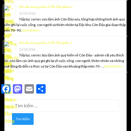
Sưu tầm ảnh quý hiếm về Côn Đảo (phần 8)
31/05/2026
Tiếp tục series sưu tầm ảnh Côn Đảo xưa, tổng hợp những hình ảnh quý
hiếm ghi lại cuộc sống, con người và thiên nhiên tại Đặc khu Côn Đảo giai đoạn thập
niên 70–90.
Xem thêm »
Sưu tầm ảnh quý hiếm về Côn Đảo (phần 7)
26/05/2026
Tiếp tục series Sưu tầm ảnh quý hiếm về Côn Đảo - admin rất yêu thích
việc sưu tầm các ảnh quý giá ghi lại về cuộc sống, con người, thiên nhiên và những
hoạt động đã diễn ra thực sự tại Côn Đảo vào khoảng thập niên 70 - …
Xem thêm »
Facebook
Mastodon
Email
Share
Tìm
kiếm
cho: