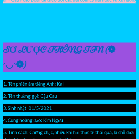
Facebook
Youtube
Instagram
SƠ LƯỢC THÔNG TIN (❁
´◡`❁)
1. Tên phiên âm tiếng Anh: Kal
2. Tên thường gọi: Cậu Cau
3. Sinh nhật: 01/5/2021
4. Cung hoàng đạo: Kim Ngưu
5. Tính cách: Chững chạc, nhiều khi hơi thực tế thái quá, là chỗ dựa