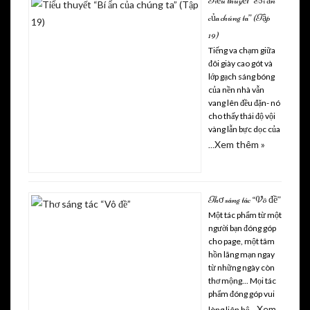
Tiểu thuyết “Bí ẩn
của chúng ta” (Tập
19)
Tiếng va chạm giữa
đôi giày cao gót và
lớp gạch sáng bóng
của nền nhà vẫn
vang lên đều đặn- nó
cho thấy thái độ vội
vàng lẫn bực dọc của
Xem thêm »
…
Thơ sáng tác “Vô đề”
Một tác phẩm từ một
người bạn đóng góp
cho page, một tâm
hồn lãng mạn ngay
từ những ngày còn
thơ mộng... Mọi tác
phẩm đóng góp vui
Xem
lòng liên hệ …