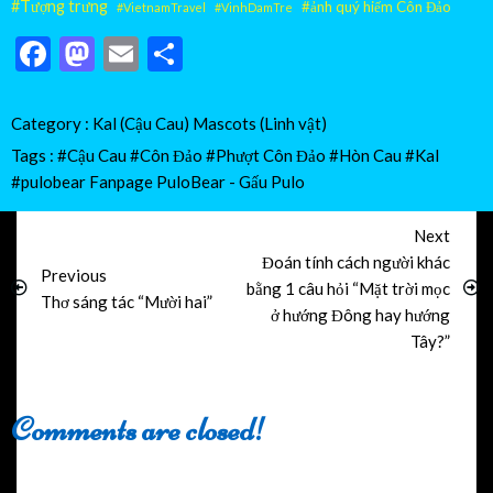
#Tượng trưng
#ảnh quý hiếm Côn Đảo
#VietnamTravel
#VinhDamTre
Facebook
Mastodon
Email
Share
Category :
Kal (Cậu Cau)
Mascots (Linh vật)
Tags :
#Cậu Cau
#Côn Đảo #Phượt Côn Đảo
#Hòn Cau
#Kal
#pulobear
Fanpage PuloBear - Gấu Pulo
Next
Đoán tính cách người khác
Previous
bằng 1 câu hỏi “Mặt trời mọc
Thơ sáng tác “Mười hai”
ở hướng Đông hay hướng
Tây?”
Comments are closed!