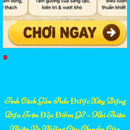
Bạn giống Thánh Gióng, Sơn Tinh, Mai An Tiêm hay một nhân
vật huyền thoại khác? Trả lời 7 câu hỏi và khám phá nhân vật dân
gian Việt Nam giống bạn nhất cùng Gấu Pulo!
21/06/2026
Tính Cách Gấu Pulo Được Xây Dựng
Dựa Trên Đặc Điểm Gì? – Khi Thiên
Nhiên Và Những Câu Chuyện Của