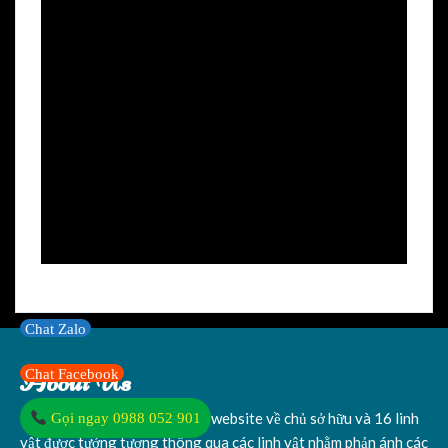
Chat Zalo
About Us
Chat Facebook
Blog Pulo Bear - Gấu Pulo là website về chủ sở hữu và 16 linh
Gọi ngay 0988 052 901
vật được tưởng tượng thông qua các linh vật nhằm phản ánh các