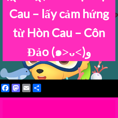
Cau – lấy cảm hứng
từ Hòn Cau – Côn
Đảo
(๑˃ᴗ˂)ﻭ
Facebook
Mastodon
Email
Share