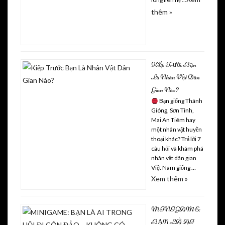
thêm »
Kiếp Trước Bạn
Là Nhân Vật Dân
Gian Nào?
Bạn giống Thánh
Gióng, Sơn Tinh,
Mai An Tiêm hay
một nhân vật huyền
thoại khác? Trả lời 7
câu hỏi và khám phá
nhân vật dân gian
Việt Nam giống …
Xem thêm »
MINIGAME:
BẠN LÀ AI