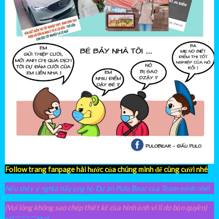
Follow trang fanpage hài hước của chúng mình để cùng cười nhé
Nếu thấy ý nghĩa hãy ủng hộ Dự án Pulo Bear của Team mình nhé
!
(Vui lòng không sao chép thiết kế của hình ảnh vì lí do bản quyền)