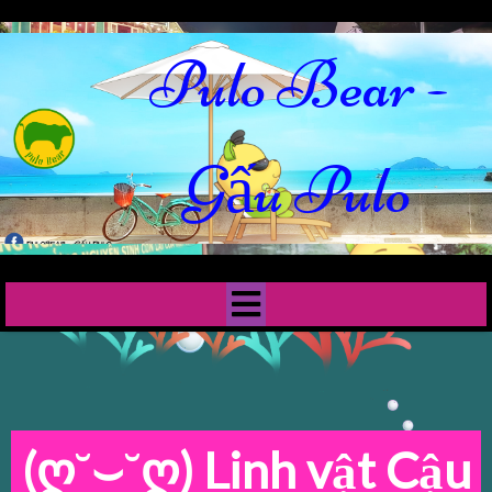
Pulo Bear -
Gấu Pulo
(ღ˘⌣˘ღ)
Linh vật Cậu