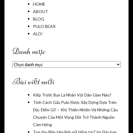
HOME
ABOUT
BLOG
PULO BEAR
ALO!
Danh mục
Danh
mục
Bài viết mới
Kiếp Trước Bạn Là Nhân Vật Dân Gian Nào?
Tính Cách Gấu Pulo Được Xây Dựng Dựa Trên
Đặc Điểm Gì? – Khi Thiên Nhiên Và Những Câu
Chuyện Của Một Vùng Đất Trở Thành Nguồn
Cảm Hứng
Top địa điểm tâm linh nổi tiếng tại Côn Đảo bạn