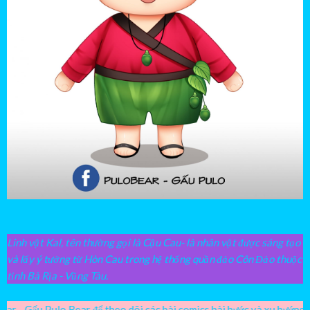
Linh vật Kal, tên thường gọi là Cậu Cau- là nhân vật được sáng tạo
và lấy ý tưởng từ Hòn Cau trong hệ thống quần đảo Côn Đảo thuộc
tỉnh Bà Rịa - Vũng Tàu.
để theo dõi các bài comics hài hước và xu hướng nhé! Link tại icon