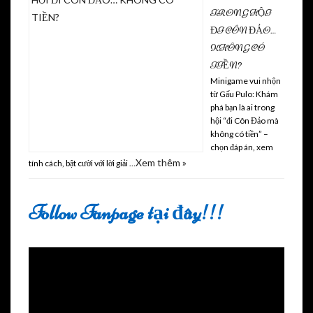
TRONG HỘI
ĐI CÔN ĐẢO…
KHÔNG CÓ
TIỀN?
Minigame vui nhộn
từ Gấu Pulo: Khám
phá bạn là ai trong
hội “đi Côn Đảo mà
không có tiền” –
chọn đáp án, xem
Xem thêm »
tính cách, bật cười với lời giải …
Follow Fanpage tại đây!!!