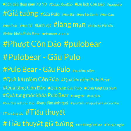
#côn đảo thập niên 70-90
#Du lịch Côn Đảo
#gaupulo
#DuLichConDao
#Giả tưởng
#Gấu Pulo
#Hòn Bà
#Hòn Bảy Cạnh
#Hòn Cau
#lãng mạn
#Linh vật
#Hòn Trác
#Hòn Tài
#Miếu Bà Phi Yến
#Móc khóa Pulo Bear
#nhanvatGauPulo
#pulobear
#Phượt Côn Đảo
#Pulobear - Gấu Pulo
#Pulo Bear - Gấu Pulo
#quà lưu niệm
#Quà lưu niệm Côn Đảo
#Quà lưu niệm Pulo Bear
#Quà tặng Côn Đảo
#Quà tặng Gấu Pulo
#Quà tặng lưu niệm
#Quà tặng móc khóa Pulo Bear
#Sáng tác
#sưu tầm
#sưu tầm ảnh quý
#Sưu tầm ảnh Côn Đảo
#Sưu tầm ảnh quý hiếm về Côn Đảo
#Tiểu thuyết
#Thơ sáng tác
#Tiểu thuyết giả tưởng
#TrekkingConDao
#Truyện ngắn