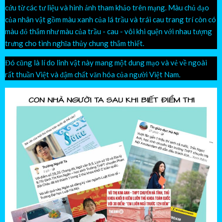
cứu từ các tư liệu và hình ảnh tham khảo trên mạng. Màu chủ đạo
của nhân vật gồm màu xanh của lá trầu và trái cau trang trí còn có
màu đỏ thắm như màu của trầu - cau - vôi khi quện với nhau tượng
trưng cho tình nghĩa thủy chung thắm thiết.
Đó cũng là lí do linh vật này mang một dung mạo và vẻ về ngoài
rất thuần Việt và đậm chất văn hóa của người Việt Nam.