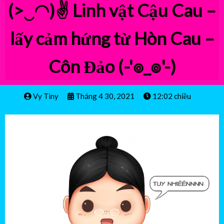
(>‿◠)✌
Linh vật Cậu Cau –
lấy cảm hứng từ Hòn Cau –
Côn Đảo
(-'๏_๏'-)
Vy Tiny
Tháng 4 30, 2021
12:02 chiều