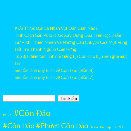
đi du lịch.
07/06/2026
Kiếp Trước Bạn Là Nhân Vật Dân Gian Nào?
Tính Cách Gấu Pulo Được Xây Dựng Dựa Trên Đặc Điểm
Gì? – Khi Thiên Nhiên Và Những Câu Chuyện Của Một Vùng
Đất Trở Thành Nguồn Cảm Hứng
Top địa điểm tâm linh nổi tiếng tại Côn Đảo bạn nên ghé một
lần
Sưu tầm ảnh quý hiếm về Côn Đảo (phần 8)
Sưu tầm ảnh quý hiếm về Côn Đảo (phần 7)
Tìm kiếm
Tìm kiếm
#Côn Đảo
#bí ẩn
#Côn Đảo #Phượt Côn Đảo
#Côn Đảo thập niên 90