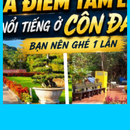
Tổng hợp các địa điểm tâm linh Côn Đảo nổi tiếng như Nghĩa trang
Hàng Dương, Miếu Bà Phi Yến, Chùa Núi Một, Miếu Cậu, Miếu
Ngũ Hành… cùng nhiều điểm linh thiêng khác không nên bỏ qua khi