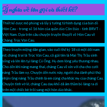
Ý nghĩa về tên gọi và thiết kế?
Thiết kế được mô phỏng và lấy ý tưởng từ hình dạng của bản đồ
Hòn Cau - trong số 16 hòn của quần đảo Côn Đảo - tỉnh BRVT -
Việt Nam. Dựa trên câu chuyện truyền thuyết về Hòn Cau về
Chàng Trúc Văn Cau.
Theo truyền miệng dân gian, vào cuối thế kỷ 18 có một đôi nam
nữ, chàng trai là Trúc Văn Cau, cô gái tên là Mai Thị Trầu sinh
sống và lớn lên tại làng Cỏ Ống. Họ đem lòng yêu thương nhau.
Cho đến khi nàng mang thai, chàng Cau về xin với cha cho cưới
nàng Trầu làm vợ. Chuyện đến nước này, người cha đành phải thú
nhận rằng nàng Trầu chính là em cùng cha khác mẹ của chàng Cau.
Chuyện tình vỡ lở, chàng Cau đau khổ đã âm thầm bỏ làng ra đi
trên một chiếc bè trôi sang một hòn đảo khác.