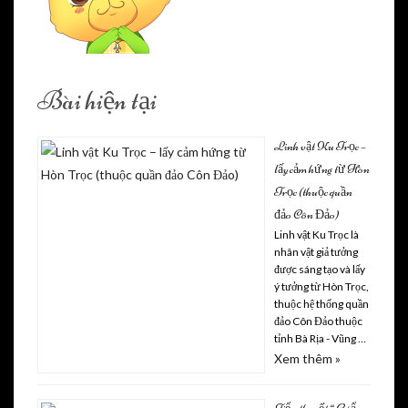
Bài hiện tại
Linh vật Ku Trọc –
lấy cảm hứng từ Hòn
Trọc (thuộc quần
đảo Côn Đảo)
Linh vật Ku Trọc là
nhân vật giả tưởng
được sáng tạo và lấy
ý tưởng từ Hòn Trọc,
thuộc hệ thống quần
đảo Côn Đảo thuộc
tỉnh Bà Rịa - Vũng …
Xem thêm »