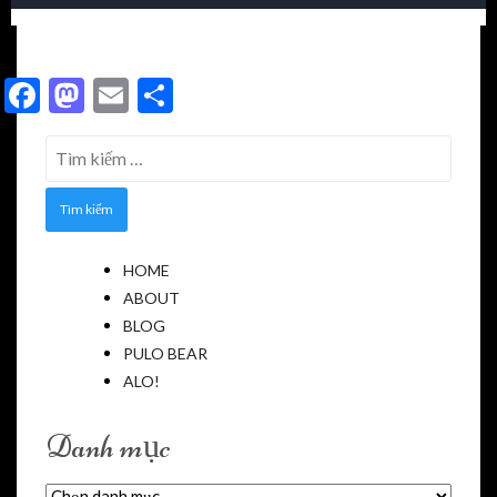
Facebook
Mastodon
Email
Share
Tìm
kiếm
cho:
HOME
ABOUT
BLOG
PULO BEAR
ALO!
Danh mục
Danh