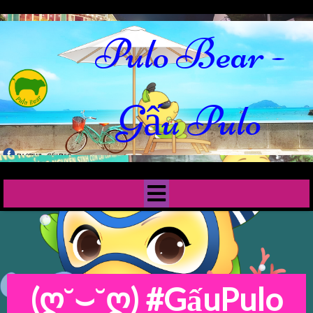
Pulo Bear -
Gấu Pulo
(ღ˘⌣˘ღ)
#GấuPulo