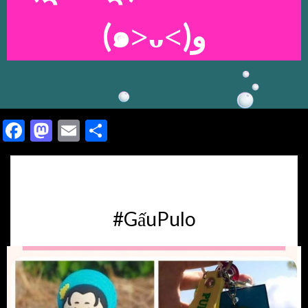
(๑˃ᴗ˂)ﻭ
Facebook
Mastodon
Email
Share
#GấuPulo