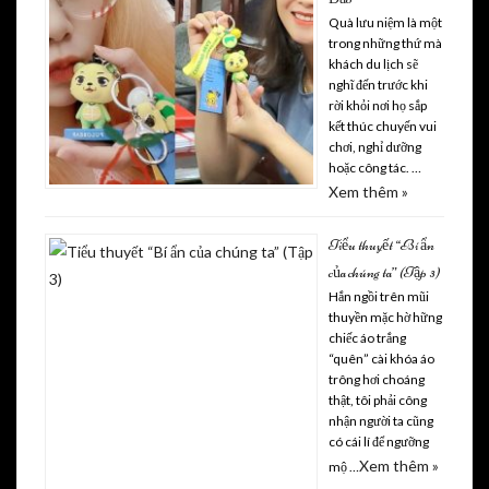
Quà lưu niệm là một
trong những thứ mà
khách du lịch sẽ
nghĩ đến trước khi
rời khỏi nơi họ sắp
kết thúc chuyến vui
chơi, nghỉ dưỡng
hoặc công tác. …
Xem thêm »
Tiểu thuyết “Bí ẩn
của chúng ta” (Tập 3)
Hắn ngồi trên mũi
thuyền mặc hờ hững
chiếc áo trắng
“quên” cài khóa áo
trông hơi choáng
thật, tôi phải công
nhận người ta cũng
có cái lí để ngưỡng
Xem thêm »
mộ …