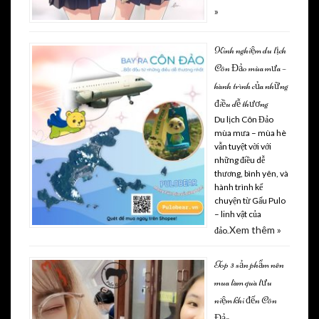
»
Kinh nghiệm du lịch
Côn Đảo mùa mưa –
hành trình của những
điều dễ thương
Du lịch Côn Đảo
mùa mưa – mùa hè
vẫn tuyệt vời với
những điều dễ
thương, bình yên, và
hành trình kể
chuyện từ Gấu Pulo
– linh vật của
Xem thêm »
đảo.
Top 3 sản phẩm nên
mua làm quà lưu
niệm khi đến Côn
Đảo