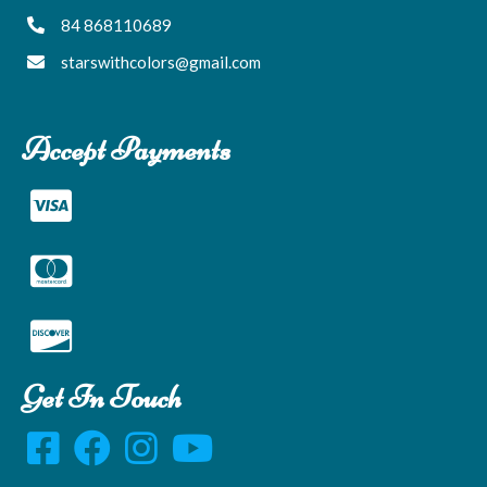
84 868110689
starswithcolors@gmail.com
Accept Payments
Get In Touch