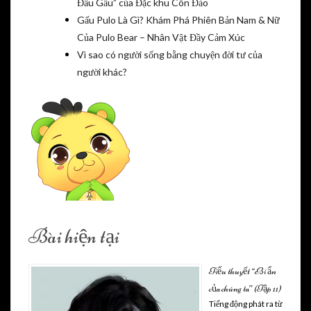
Đầu Gấu” của Đặc khu Côn Đảo
Gấu Pulo Là Gì? Khám Phá Phiên Bản Nam & Nữ
Của Pulo Bear – Nhân Vật Đầy Cảm Xúc
Vì sao có người sống bằng chuyện đời tư của
người khác?
Bài hiện tại
Tiểu thuyết “Bí ẩn
của chúng ta” (Tập 11)
Tiếng động phát ra từ