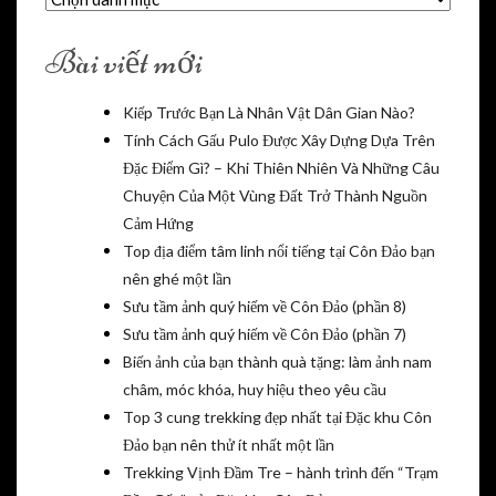
mục
Bài viết mới
Kiếp Trước Bạn Là Nhân Vật Dân Gian Nào?
Tính Cách Gấu Pulo Được Xây Dựng Dựa Trên
Đặc Điểm Gì? – Khi Thiên Nhiên Và Những Câu
Chuyện Của Một Vùng Đất Trở Thành Nguồn
Cảm Hứng
Top địa điểm tâm linh nổi tiếng tại Côn Đảo bạn
nên ghé một lần
Sưu tầm ảnh quý hiếm về Côn Đảo (phần 8)
Sưu tầm ảnh quý hiếm về Côn Đảo (phần 7)
Biến ảnh của bạn thành quà tặng: làm ảnh nam
châm, móc khóa, huy hiệu theo yêu cầu
Top 3 cung trekking đẹp nhất tại Đặc khu Côn
Đảo bạn nên thử ít nhất một lần
Trekking Vịnh Đầm Tre – hành trình đến “Trạm