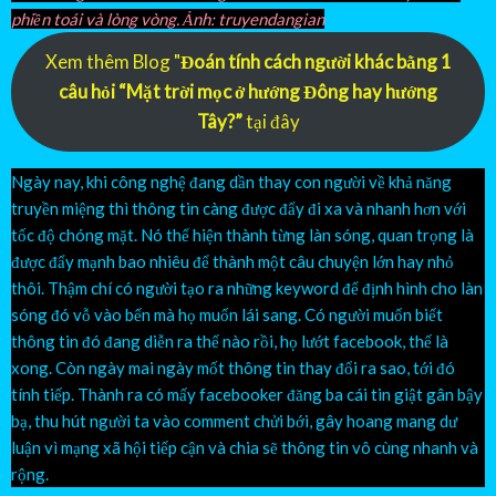
phiền toái và lòng vòng. Ảnh: truyendangian
Xem thêm Blog "
Đoán tính cách người khác bằng 1
câu hỏi “Mặt trời mọc ở hướng Đông hay hướng
Tây?”
tại đây
Ngày nay, khi công nghệ đang dần thay con người về khả năng
truyền miệng thì thông tin càng được đẩy đi xa và nhanh hơn với
tốc độ chóng mặt. Nó thể hiện thành từng làn sóng, quan trọng là
được đẩy mạnh bao nhiêu để thành một câu chuyện lớn hay nhỏ
thôi. Thậm chí có người tạo ra những keyword để định hình cho làn
sóng đó vỗ vào bến mà họ muốn lái sang. Có người muốn biết
thông tin đó đang diễn ra thế nào rồi, họ lướt facebook, thế là
xong. Còn ngày mai ngày mốt thông tin thay đổi ra sao, tới đó
tính tiếp. Thành ra có mấy facebooker đăng ba cái tin giật gân bậy
bạ, thu hút người ta vào comment chửi bới, gây hoang mang dư
luận vì mạng xã hội tiếp cận và chia sẽ thông tin vô cùng nhanh và
rộng.