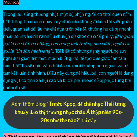
Novosti
Trong đời sống thường nhật, một bộ phận người có thói quen nắm
bắt thông tin nhanh nhạy, tuy nhiên do không đi kèm tới việc phân
tích, quan sát đủ lâu mà chỉ dựa trên bề nổi, thường họ dễ bị nhanh
nhảu đoản và sinh ra nhiều chuyện dở khóc dở cười phi lý
. (dân gian
gọi là ba chớp ba nháng, còn trong môi trường nhà nước, người ta
gọi là “tin đồn hành lang”).
Tôi biết có những dạng người, họ suy
nghĩ đơn giản đến mức, muốn biết gì đó để tạo cảm giác “an tâm
tạm thời”, họ sẽ nhìn vào thái độ của môi trường bên ngoài và tự
tạm kết luận tình hình. Điều này cũng dễ hiểu, bởi con người là dạng
động vật có tính xã hội cao và bị chi phối hoặc dễ bị phục tùng bởi
nhóm đa số.
Xem thêm Blog "
Trước Kpop, đế chế nhạc Thái từng
khuấy đảo thị trường nhạc châu Á thập niên 90s-
20s như thế nào?
" tại đây
2. Thói quen ngại hoặc sợ nói thẳng, thích nói bóng gió, kiểu ẩn ý