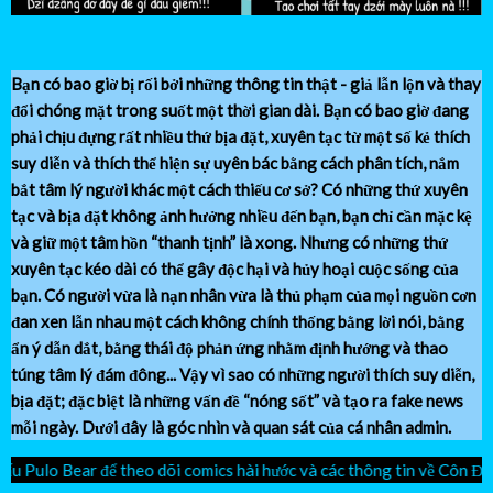
Bạn có bao giờ bị rối bởi những thông tin thật - giả lẫn lộn và thay
đổi chóng mặt trong suốt một thời gian dài. Bạn có bao giờ đang
phải chịu đựng rất nhiều thứ bịa đặt, xuyên tạc từ một số kẻ thích
suy diễn và thích thể hiện sự uyên bác bằng cách phân tích, nắm
bắt tâm lý người khác một cách thiếu cơ sở? Có những thứ xuyên
tạc và bịa đặt không ảnh hưởng nhiều đến bạn, bạn chỉ cần mặc kệ
và giữ một tâm hồn “thanh tịnh” là xong. Nhưng có những thứ
xuyên tạc kéo dài có thể gây độc hại và hủy hoại cuộc sống của
bạn. Có người vừa là nạn nhân vừa là thủ phạm của mọi nguồn cơn
đan xen lẫn nhau một cách không chính thống bằng lời nói, bằng
ẩn ý dẫn dắt, bằng thái độ phản ứng nhằm định hướng và thao
túng tâm lý đám đông... Vậy vì sao có những người thích suy diễn,
bịa đặt; đặc biệt là những vấn đề “nóng sốt” và tạo ra fake news
mỗi ngày.
Dưới đây là góc nhìn và quan sát của cá nhân admin.
theo dõi comics hài hước và các thông tin về Côn Đảo nhé! Link tạ