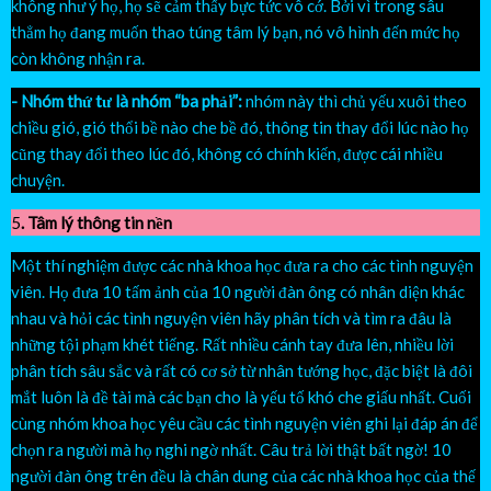
không như ý họ, họ sẽ cảm thấy bực tức vô cớ. Bởi vì trong sâu
thẳm họ đang muốn thao túng tâm lý bạn, nó vô hình đến mức họ
còn không nhận ra.
- Nhóm thứ tư là nhóm “ba phải”:
nhóm này thì chủ yếu xuôi theo
chiều gió, gió thổi bề nào che bề đó, thông tin thay đổi lúc nào họ
cũng thay đổi theo lúc đó, không có chính kiến, được cái nhiều
chuyện.
5
. Tâm lý thông tin nền
Một thí nghiệm được các nhà khoa học đưa ra cho các tình nguyện
viên. Họ đưa 10 tấm ảnh của 10 người đàn ông có nhân diện khác
nhau và hỏi các tình nguyện viên hãy phân tích và tìm ra đâu là
những tội phạm khét tiếng. Rất nhiều cánh tay đưa lên, nhiều lời
phân tích sâu sắc và rất có cơ sở từ nhân tướng học, đặc biệt là đôi
mắt luôn là đề tài mà các bạn cho là yếu tố khó che giấu nhất. Cuối
cùng nhóm khoa học yêu cầu các tình nguyện viên ghi lại đáp án để
chọn ra người mà họ nghi ngờ nhất. Câu trả lời thật bất ngờ! 10
người đàn ông trên đều là chân dung của các nhà khoa học của thế