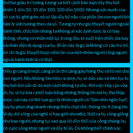
thứ hai giàu trí tưởng tượng và biết cách bàn luận đầy thu hút
khiến 1 đồn 10, 10 đồn 100, 100 đồn 1000. Nhưng sức mạnh của
nó cực kỳ ghê gớm, nó sẽ lấp đầy bộ não của phần lớn con người bởi
tâm lý ảnh hưởng theo đa số. Tương tự như giả thuyết người ngoài
hành tinh, chắc hẳn chúng ta không ai xác định được là có hay
không, nhưng cứ nhắm mắt lại, trong đầu sẽ xuất hiện chiếc đĩa bay
và nhân diện dị dạng của họ. Bí ẩn này là gì, là không có câu trả lời,
nó chỉ là giả thuyết hoặc niềm tin của một nhóm người rằng người
ngoài hành tinh là có thật.
Điều gì càng bí mật, càng bí ẩn thì càng gây hứng thú và tò mò cho
con người. Nếu không tìm hiểu ra được, họ sẽ đào sâu và liên tục bị
thu hút bởi vấn đề đó một cách không tự chủ. Khi việc tiếp cận vừa
đủ, họ sẽ tự đưa ra kết luận bằng những thông tin mà họ thu thập
được, cái này có thể tạm gọi là nhóm người có "tầm nhìn ngắn hạn",
tuy họ phản ứng nhanh nhưng thiếu chặt chẽ, thông tin ít đáng tin.
Ví dụ đời sống của nghệ sĩ hay giới showbiz, thật ra họ cũng giống
như bao người, nhưng tại sao qua lời đồn thổi của công chúng, họ
có cuộc sống khác người và đầy bí ẩn. Dù không biết chính xác