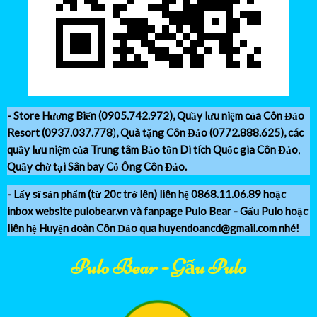
-
Store Hương Biển (0905.742.972)
, Quầy lưu niệm của Côn Đảo
Resort (
0937.037.778
)
, Quà tặng Côn Đảo (0772.888.625), các
quầy lưu niệm của Trung tâm Bảo tồn Di tích Quốc gia Côn Đảo
,
Quầy chờ tại Sân bay Cỏ Ống Côn Đảo.
- Lấy sĩ sản phẩm (từ 20c trở lên) liên hệ 0868.11.06.89 hoặc
inbox website pulobear.vn và fanpage Pulo Bear - Gấu Pulo hoặc
liên hệ Huyện đoàn Côn Đảo qua huyendoancd@gmail.com nhé!
Pulo Bear - Gấu Pulo