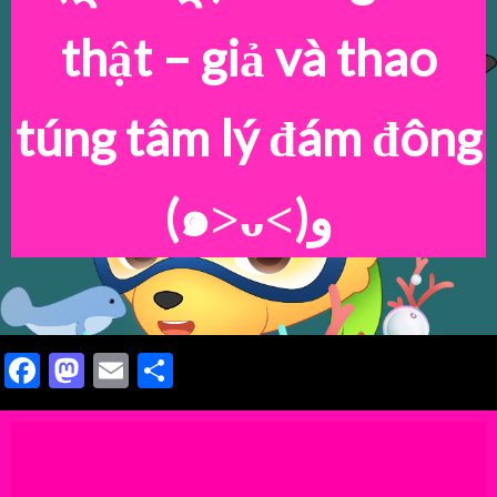
thật – giả và thao
túng tâm lý đám đông
(๑˃ᴗ˂)ﻭ
Facebook
Mastodon
Email
Share