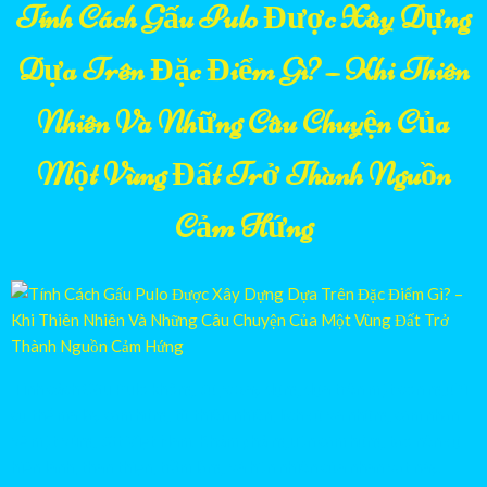
Tính Cách Gấu Pulo Được Xây Dựng
Dựa Trên Đặc Điểm Gì? – Khi Thiên
Nhiên Và Những Câu Chuyện Của
Một Vùng Đất Trở Thành Nguồn
Cảm Hứng
Tính cách Gấu Pulo không được xây dựng dựa trên một con người
cụ thể mà lấy cảm hứng từ thiên nhiên, lịch sử và những cảm nhận
về một vùng đất Việt Nam. Khám phá nguồn cảm hứng tạo nên sự
hiền lành, thân thiện, trầm lắng và hồn nhiên của nhân vật này.