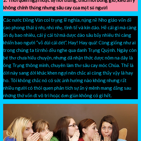
không chính thống nhưng sâu cay của một số người
Các nước Đồng Văn coi trọng lễ nghĩa, nặng nề Nho giáo vốn đề
cao phong thái ý nhị, nhỏ nhẹ, tinh tế và kín đáo. Hễ cái gì mà càng
ẩn dụ bao nhiêu, cái ý cái tứ mà được đào sâu bấy nhiêu thì càng
khiến bao người “vỗ đùi cái đét”. Hay! Hay quá! Cũng giống như ai
trong chúng ta từ nhỏ đều nghe qua danh Trạng Quỳnh. Ngày còn
bé thơ chưa hiểu chuyện, nhưng đã nhận thức được nôm na đây là
ông Trạng thông minh, chuyên làm thơ sâu cay móc Chúa. Thế là
đời này sang đời khác khen ngợi nên chắc ai cũng thấy vậy là hay
ho. Tôi không chắc nó có sức ảnh hưởng nào không nhưng rất
nhiều người có thói quen phân tích sự ẩn ý mênh mang đằng sau
những thứ vốn dĩ vô tri hoặc đơn giản không có gì hết.