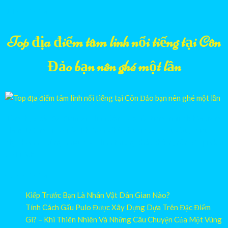
14/06/2026
Top địa điểm tâm linh nổi tiếng tại Côn
Đảo bạn nên ghé một lần
Tổng hợp các địa điểm tâm linh Côn Đảo nổi tiếng như Nghĩa trang
Hàng Dương, Miếu Bà Phi Yến, Chùa Núi Một, Miếu Cậu, Miếu
Ngũ Hành… cùng nhiều điểm linh thiêng khác không nên bỏ qua khi
đi du lịch.
07/06/2026
Kiếp Trước Bạn Là Nhân Vật Dân Gian Nào?
Tính Cách Gấu Pulo Được Xây Dựng Dựa Trên Đặc Điểm
Gì? – Khi Thiên Nhiên Và Những Câu Chuyện Của Một Vùng