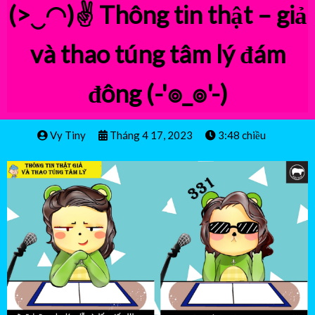
(>‿◠)✌
Thông tin thật – giả
và thao túng tâm lý đám
đông
(-'๏_๏'-)
Vy Tiny
Tháng 4 17, 2023
3:48 chiều