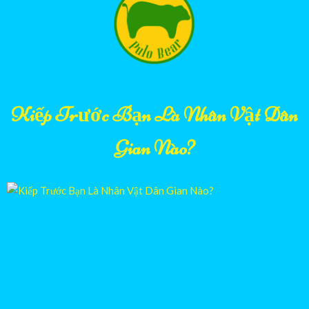
Kiếp Trước Bạn Là Nhân Vật Dân
Gian Nào?
🏮 Bạn giống Thánh Gióng, Sơn Tinh, Mai An Tiêm hay một nhân
vật huyền thoại khác? Trả lời 7 câu hỏi và khám phá nhân vật dân
gian Việt Nam giống bạn nhất cùng Gấu Pulo!
21/06/2026