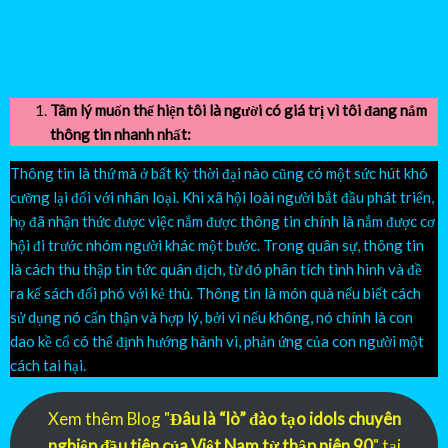
Facebook
Youtube
Instagram
Tâm lý muốn thể hiện tôi là người có giá trị vì tôi đang nắm
thông tin nhanh nhất:
Thông tin là thứ mà ở bất kỳ thời đại nào cũng có một sức hút khó
cưỡng lại đối với nhân loại. Khi xã hội loài người bắt đầu phát triển,
họ đã nhận thức được việc nắm được thông tin chính là nắm được cơ
hội đi trước nhóm người khác một bước. Trong quân sự, thông tin
là cách thu thập tin tức quân địch, từ đó phân tích tình hình và đề
ra kế sách đối phó với kẻ thù. Thông tin là món quà nếu biết cách
sử dụng nó cẩn thận và hợp lý, bởi vì nếu không, nó chính là con
dao kề cổ có thể định hướng hành vi, phản ứng của con người một
cách tai hại.
Xem thêm Blog "
Đâu là “lò” đào tạo idols chuyên
nghiệp đầu tiên của Việt Nam từ thập niên 90
" tại