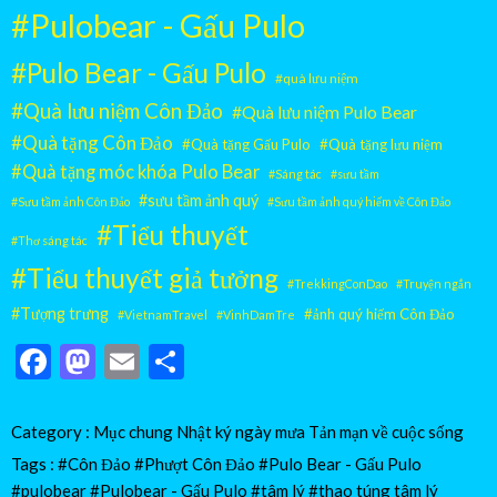
#Pulobear - Gấu Pulo
#Pulo Bear - Gấu Pulo
#quà lưu niệm
#Quà lưu niệm Côn Đảo
#Quà lưu niệm Pulo Bear
#Quà tặng Côn Đảo
#Quà tặng Gấu Pulo
#Quà tặng lưu niệm
#Quà tặng móc khóa Pulo Bear
#Sáng tác
#sưu tầm
#sưu tầm ảnh quý
#Sưu tầm ảnh Côn Đảo
#Sưu tầm ảnh quý hiếm về Côn Đảo
#Tiểu thuyết
#Thơ sáng tác
#Tiểu thuyết giả tưởng
#TrekkingConDao
#Truyện ngắn
#Tượng trưng
#ảnh quý hiếm Côn Đảo
#VietnamTravel
#VinhDamTre
Facebook
Mastodon
Email
Share
Category :
Mục chung
Nhật ký ngày mưa
Tản mạn về cuộc sống
Tags :
#Côn Đảo
#Phượt Côn Đảo
#Pulo Bear - Gấu Pulo
#pulobear
#Pulobear - Gấu Pulo
#tâm lý
#thao túng tâm lý