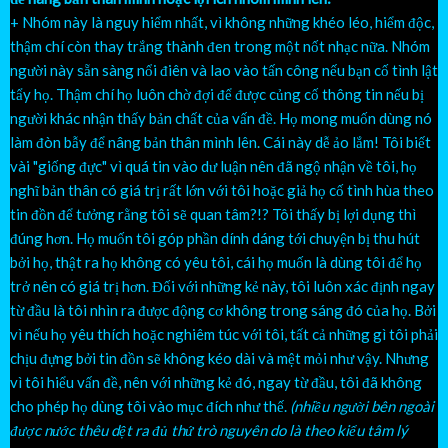
+ Nhóm này là nguy hiểm nhất, vì không những khéo léo, hiểm độc,
thậm chí còn thay trắng thành đen trong một nốt nhạc nữa. Nhóm
người này sẵn sàng nổi điên và lao vào tấn công nếu bạn cố tình lật
tẩy họ. Thậm chí họ luôn chờ đợi để được củng cố thông tin nếu bị
người khác nhận thấy bản chất của vấn đề. Họ mong muốn dùng nó
làm đòn bẫy để nâng bản thân mình lên. Cái này dễ ảo lắm! Tôi biết
vài "giống đực" vì quá tin vào dư luận nên đã ngộ nhận về tôi, họ
nghĩ bản thân có giá trị rất lớn với tôi hoặc giả họ cố tình hùa theo
tin đồn để tưởng rằng tôi sẽ quan tâm?!? Tôi thấy bị lợi dụng thì
đúng hơn. Họ muốn tôi góp phần dính dáng tới chuyện bị thu hút
bởi họ, thật ra họ không có yêu tôi, cái họ muốn là dùng tôi để họ
trở nên có giá trị hơn. Đối với những kẻ này, tôi luôn xác định ngay
từ đầu là tôi nhìn ra được động cơ không trong sáng đó của họ. Bởi
vì nếu họ yêu thích hoặc nghiêm túc với tôi, tất cả những gì tôi phải
chịu đựng bởi tin đồn sẽ không kéo dài và mệt mỏi như vậy. Nhưng
vì tôi hiểu vấn đề, nên với những kẻ đó, ngay từ đầu, tôi đã không
cho phép họ dùng tôi vào mục đích như thế.
(nhiều người bên ngoài
được nước thêu dệt ra đủ thứ trò nguyên do là theo kiểu tâm lý