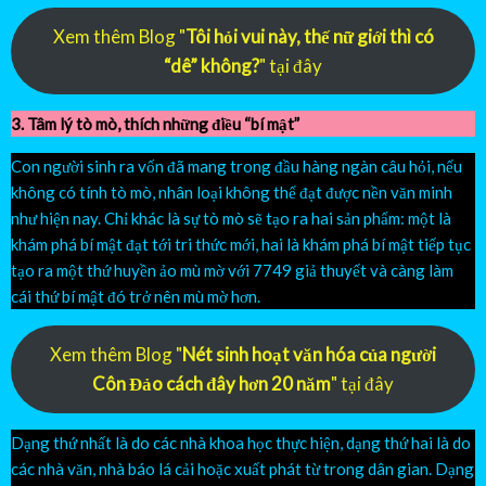
Xem thêm Blog "
Tôi hỏi vui này, thế nữ giới thì có
“dê” không?
" tại đây
3. Tâm lý tò mò, thích những điều “bí mật”
Con người sinh ra vốn đã mang trong đầu hàng ngàn câu hỏi, nếu
không có tính tò mò, nhân loại không thể đạt được nền văn minh
như hiện nay. Chỉ khác là sự tò mò sẽ tạo ra hai sản phẩm: một là
khám phá bí mật đạt tới tri thức mới, hai là khám phá bí mật tiếp tục
tạo ra một thứ huyền ảo mù mờ với 7749 giả thuyết và càng làm
cái thứ bí mật đó trở nên mù mờ hơn.
Xem thêm Blog "
Nét sinh hoạt văn hóa của người
Côn Đảo cách đây hơn 20 năm
" tại đây
Dạng thứ nhất là do các nhà khoa học thực hiện, dạng thứ hai là do
các nhà văn, nhà báo lá cải hoặc xuất phát từ trong dân gian. Dạng