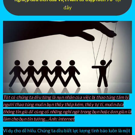
đây
Tất cả chúng ta đều từng là nạn nhân của việc bị thao túng tâm lý,
người thao túng muốn bạn thấy thấp kém, thấy tự ti, muốn đưa
thông tin giả để củng cố những nghi ngờ trong bạn hoặc đơn giản là
làm cho bạn tin tưởng... Ảnh: internet
Ví dụ cho dễ hiểu. Chúng ta đều biết lực lượng tình báo luôn là một