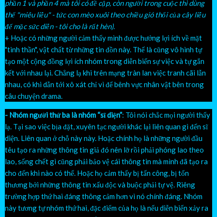
phần 1 và phần 4 mà tôi có đề cập, còn người trong cuộc thì dùng
thế "miêu liễu" - tức con mèo xuôi theo chiều gió thổi của cây liễu
để mặc sức diễn - tôi cho là rất hèn).
+ Hoặc có những người cảm thấy mình được hưởng lợi ích về mặt
"tinh thần", vật chất từ những tin đồn này. Thế là cũng vô hình tự
tạo một cộng đồng lợi ích nhóm trong diễn biến sự việc và tự gắn
kết với nhau lại. Chẳng lạ khi trên mạng tràn lan việc tranh cãi lẫn
nhau, có khi dẫn tới xô xát chỉ vì để bênh vực nhân vật bên trong
câu chuyện drama.
- Nhóm người thứ ba là nhóm “sĩ diện”
: Tôi nói chắc mọi người thấy
lạ. Tại sao việc bịa đặt, xuyên tạc người khác lại liên quan gì đến sĩ
diện. Liên quan ở chỗ này này. Hoặc chính họ là những người đầu
têu tạo ra những thông tin giả đó nên lỡ rồi phải phóng lao theo
lao, sống chết gì cũng phải bảo vệ cái thông tin mà mình đã tạo ra
cho đến khi nào có thể. Hoặc họ cảm thấy bị tấn công, bị tổn
thương bởi những thông tin xấu độc và buộc phải tự vệ. Riêng
trường hợp thứ hai đáng thông cảm hơn vì nó chính đáng. Nhóm
này tương tự nhóm thứ hai, đặc điểm của họ là nếu diễn biến xảy ra