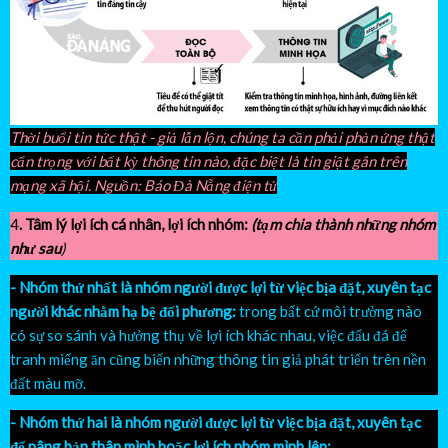
Thời buổi tin tức thật - giả lẫn lộn, chúng ta cần phải phản ứng thật
cẩn trọng với bất kỳ thông tin nào, đặc biệt là tin giật gân trên
mạng xã hội. Nguồn: Báo Đà Nẵng điện tử
4
. Tâm lý lợi ích cá nhân, lợi ích nhóm:
(tạm chia thành những nhóm
như sau
)
- Nhóm thứ nhất là nhóm người được lợi từ việc bịa đặt, xuyên tạc
người khác nhằm hạ bệ đối phương:
trong bất cứ môi trường nào
có sự so sánh và hưởng thụ về lợi ích khác nhau, việc đấu đá để
tranh miếng ăn cũng biến những thông tin giả phát triển trên nền
đất màu mỡ.
- Nhóm thứ hai là nhóm người được lợi từ việc bịa đặt, xuyên tạc
để nâng bản thân mình hoặc lợi ích nhóm mình lên: