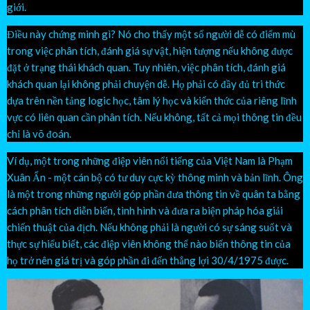
giới.
Điều này chứng minh gì? Nó cho thấy một số người dễ có điểm mù
trong việc phân tích, đánh giá sự vật, hiện tượng nếu không được
đặt ở trạng thái khách quan. Tuy nhiên, việc phân tích, đánh giá
khách quan lại không phải chuyện dễ. Họ phải có đầy đủ tri thức
dựa trên nền tảng logic học, tâm lý học và kiến thức của riêng lĩnh
vực có liên quan cần phân tích. Nếu không, tất cả mọi thông tin đều
chỉ là võ đoán.
Ví dụ, một trong những điệp viên nổi tiếng của Việt Nam là Phạm
Xuân Ẩn - một cán bộ có tư duy cực kỳ thông minh và bản lĩnh. Ông
là một trong những người góp phần đưa thông tin về quân ta bằng
cách phân tích diễn biến, tình hình và đưa ra biện pháp hóa giải
chiến thuật của địch. Nếu không phải là người có sự sáng suốt và
thực sự hiểu biết, các điệp viên không thể nào biến thông tin của
họ trở nên giá trị và góp phần đi đến thắng lợi 30/4/1975 được.