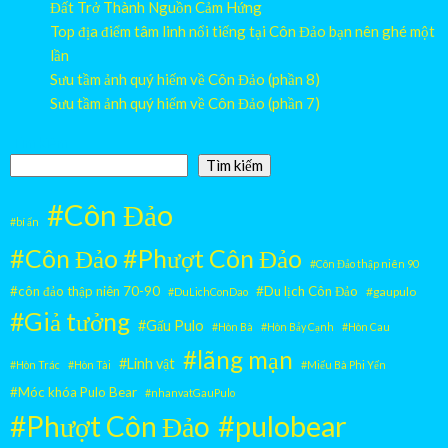
Đất Trở Thành Nguồn Cảm Hứng
Top địa điểm tâm linh nổi tiếng tại Côn Đảo bạn nên ghé một
lần
Sưu tầm ảnh quý hiếm về Côn Đảo (phần 8)
Sưu tầm ảnh quý hiếm về Côn Đảo (phần 7)
Tìm kiếm
Tìm kiếm
#Côn Đảo
#bí ẩn
#Côn Đảo #Phượt Côn Đảo
#Côn Đảo thập niên 90
#côn đảo thập niên 70-90
#Du lịch Côn Đảo
#gaupulo
#DuLichConDao
#Giả tưởng
#Gấu Pulo
#Hòn Bà
#Hòn Bảy Cạnh
#Hòn Cau
#lãng mạn
#Linh vật
#Hòn Trác
#Hòn Tài
#Miếu Bà Phi Yến
#Móc khóa Pulo Bear
#nhanvatGauPulo
#pulobear
#Phượt Côn Đảo