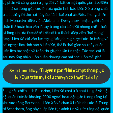
bộ phận vô cùng quan trọng đối với bất cứ một quốc gia nào. Điển
hình là sự đóng góp cực lớn của quân tình báo Liên Xô trong chiến
tranh thế giới thứ hai đã giúp đánh bại phát xít Đức. Trong chiến
dịch Monastyr, điệp viên Aleksandr Demyanov – một người có
thân thế hoàn hảo vốn là tay trong của Liên Xô nhưng chiếm luôn
cả lòng tin của Đức để bất đắc dĩ trở thành điệp viên “hai mang”.
Được Liên Xô cài vào lực lượng Đức, nhưng được Đức tin tưởng và
cài ngược làm tình báo ở Liên Xô, thế là thời gian sau này quân
Đức liên tục nhận về toàn tin giả pha lẫn tin thật. Tức cười cái là
sau này ổng nhận luôn huân chương của hai phe luôn mới ghê.
Xem thêm Blog "
Truyện ngắn “Hồi ức một thằng lạc
lối (Dựa trên một câu chuyện có thật)
" tại đây
Sang đến chiến dịch Berezino, Liên Xô chơi trò phát tin giả về một
đội quân Đức ảo khoảng 2000 người hoạt động ẩn trong rừng tại
khu vực sông Berezina – Liên Xô và chọn 01 tù binh Đức là Trung
tá Scherhorn, ông này bị ép liên tục đánh tin về Đức rằng đội quân