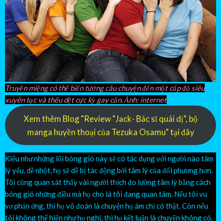
Truyền miệng có thể biến tướng câu chuyện đến một cấp độ siêu
xuyên tạc và thêu dệt cực kỳ gay cấn. Ảnh: internet
Xem thêm Blog "Review "Jack- Bác sĩ quái dị", bộ
manga huyền thoại của Tezuka Osamu" tại đây
Kiểu như những lối bóng gió này sẽ có tác dụng với người nào tâm
lý yếu, dễ nhột, họ sẽ dễ bị tác động bởi tâm lý của đối phương hơn.
Tôi cũng quan sát thấy vài người thích đo lường tâm lý bằng cách
bóng gió những điều mà họ cho là tôi đang quan tâm. Nếu tôi vu
vơ phản ứng, thì họ võ đoán là chuyện họ ám chỉ có thật. Còn nếu
tôi không thể hiện như họ nghĩ, thì họ kết luận là chuyện không có.