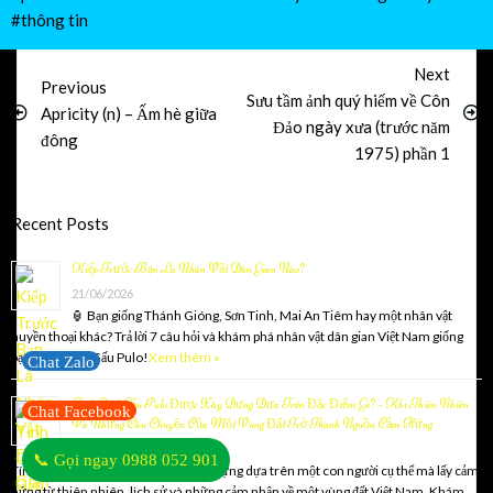
#thông tin
Next
Previous
Sưu tầm ảnh quý hiếm về Côn
Apricity (n) – Ấm hè giữa
Đảo ngày xưa (trước năm
đông
1975) phần 1
Recent Posts
Kiếp Trước Bạn Là Nhân Vật Dân Gian Nào?
21/06/2026
🏮 Bạn giống Thánh Gióng, Sơn Tinh, Mai An Tiêm hay một nhân vật
huyền thoại khác? Trả lời 7 câu hỏi và khám phá nhân vật dân gian Việt Nam giống
bạn nhất cùng Gấu Pulo!
Xem thêm »
Chat Zalo
Tính Cách Gấu Pulo Được Xây Dựng Dựa Trên Đặc Điểm Gì? – Khi Thiên Nhiên
Chat Facebook
Và Những Câu Chuyện Của Một Vùng Đất Trở Thành Nguồn Cảm Hứng
14/06/2026
📞 Gọi ngay 0988 052 901
Tính cách Gấu Pulo không được xây dựng dựa trên một con người cụ thể mà lấy cảm
hứng từ thiên nhiên, lịch sử và những cảm nhận về một vùng đất Việt Nam. Khám