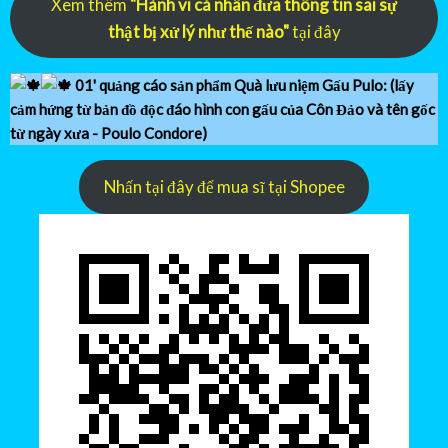
Xem thêm
"Hành vi cá nhân đưa thông tin sai sự
thật bị xử lý như thế nào"
tại đây
01' quảng cáo sản phẩm Quà lưu niệm Gấu Pulo: (lấy
cảm hứng từ bản đồ độc đáo hình con gấu của Côn Đảo và tên gốc
từ ngày xưa - Poulo Condore)
Nhấn tại đây để mua sĩ tại Shopee