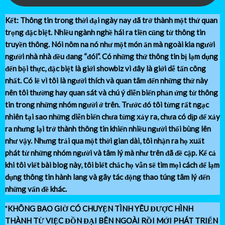
Kết:
Thông tin trong thời đại ngày nay đã trở thành một thứ quan
trọng đặc biệt. Nhiều ngành nghề hái ra tiền cũng từ thông tin
truyền thông. Nói nôm na nó như một món ăn mà ngoài kia người
người nhà nhà đều đang “đói”. Có những thứ thông tin bị lạm dụng
đến bội thực, đặc biệt là giới showbiz vì đây là giới dễ tấn công
nhất. Có lẽ vì tôi là người thích và quan tâm đến những thứ này
nên tôi thường hay quan sát và chú ý diễn biến phản ứng từ thông
tin trong những nhóm người ở trên. Trước đó tôi từng rất ngạc
nhiên tại sao những diễn biến chưa từng xảy ra, chưa có dịp để xảy
ra nhưng lại trở thành thông tin khiến nhiều người thổi bùng lên
như vậy. Nhưng trải qua một thời gian dài, tôi nhận ra họ xuất
phát từ những nhóm người và tâm lý mà như trên đã đề cập. Kể cả
khi tôi viết bài blog này, tôi biết chắc họ vẫn sẽ tìm mọi cách để lạm
dụng thông tin hành lang và gây tác động thao túng tâm lý đến
những vấn đề khác.
"
KHÔNG BAO GIỜ CÓ CHUYỆN TÌNH YÊU ĐƯỢC HÌNH
THÀNH TỪ VIỆC ĐỒN ĐẠI BÊN NGOÀI RỒI MỚI PHÁT TRIỂN