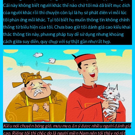
Cái này không biết người khác thế nào chứ tôi mà đã biết mục đích
của người khác rồi thì chuyện còn lại là họ sẽ phát điên vì mỗi lúc
tôi phản ứng mỗi khác. Tại tôi biết họ muốn thông tin không chính
thống từ biểu hiện của tôi. Chưa bao giờ tôi đánh giá cao kiểu khai
thác thông tin này, phương pháp tuy dễ sử dụng nhưng khoảng
cách giữa suy diễn, quy chụp với sự thật gần như rất hẹp.
Kiểu nói chuyện bóng gió, mưu mẹo, ẩn ý được nhiều người đánh giá
cao. Riêng tôi thì chắc do là người miền Nam nên tôi thấy nó rất