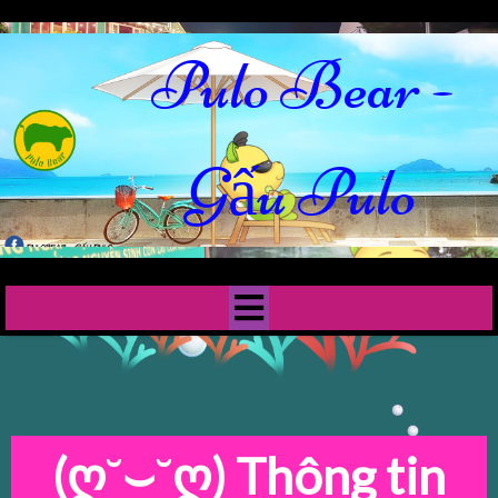
Pulo Bear -
Gấu Pulo
(ღ˘⌣˘ღ)
Thông tin