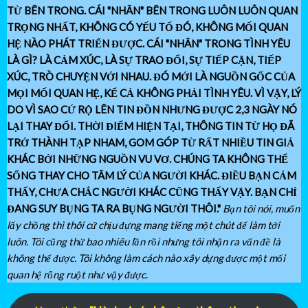
TỪ BÊN TRONG. CÁI "NHÂN" BÊN TRONG LUÔN LUÔN QUAN
TRỌNG NHẤT, KHÔNG CÓ YẾU TỐ ĐÓ, KHÔNG MỐI QUAN
HỆ NÀO PHÁT TRIỂN ĐƯỢC. CÁI "NHÂN" TRONG TÌNH YÊU
LÀ GÌ? LÀ CẢM XÚC, LÀ SỰ TRAO ĐỔI, SỰ TIẾP CẬN, TIẾP
XÚC, TRÒ CHUYỆN VỚI NHAU. ĐÓ MỚI LÀ NGUỒN GỐC CỦA
MỌI MỐI QUAN HỆ, KỂ CẢ KHÔNG PHẢI TÌNH YÊU. VÌ VẬY, LÝ
DO VÌ SAO CỨ RỘ LÊN TIN ĐỒN NHƯNG ĐƯỢC 2,3 NGÀY NÓ
LẠI THAY ĐỔI. THỜI ĐIỂM HIỆN TẠI, THÔNG TIN TỪ HỌ ĐÃ
TRỞ THÀNH TẠP NHAM, GOM GÓP TỪ RẤT NHIỀU TIN GIẢ
KHÁC BỞI NHỮNG NGUỒN VU VƠ. CHÚNG TA KHÔNG THỂ
SỐNG THAY CHO TÂM LÝ CỦA NGƯỜI KHÁC. ĐIỀU BẠN CẢM
THẤY, CHƯA CHẮC NGƯỜI KHÁC CŨNG THẤY VẬY. BẠN CHỈ
ĐANG SUY BỤNG TA RA BỤNG NGƯỜI THÔI."
Bạn tôi nói, muốn
lấy chồng thì thôi cứ chịu đựng mang tiếng một chút để làm tới
luôn. Tôi cũng thử bao nhiêu lần rồi nhưng tôi nhận ra vấn đề là
không thể được. Tôi không làm cách nào xây dựng được một mối
quan hệ rỗng ruột như vậy được
.