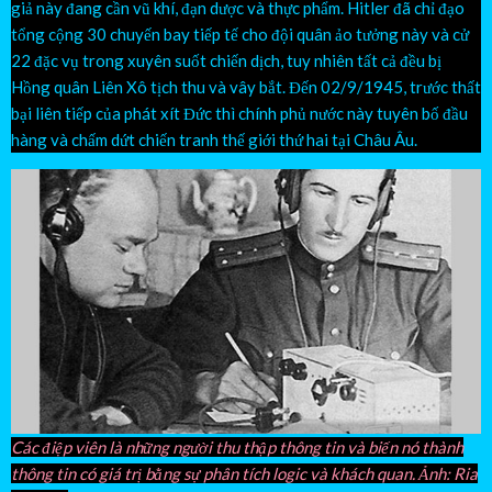
giả này đang cần vũ khí, đạn dược và thực phẩm. Hitler đã chỉ đạo
tổng cộng 30 chuyến bay tiếp tế cho đội quân ảo tưởng này và cử
22 đặc vụ trong xuyên suốt chiến dịch, tuy nhiên tất cả đều bị
Hồng quân Liên Xô tịch thu và vây bắt. Đến 02/9/1945, trước thất
bại liên tiếp của phát xít Đức thì chính phủ nước này tuyên bố đầu
hàng và chấm dứt chiến tranh thế giới thứ hai tại Châu Âu.
Các điệp viên là những người thu thập thông tin và biến nó thành
thông tin có giá trị bằng sự phân tích logic và khách quan. Ảnh: Ria