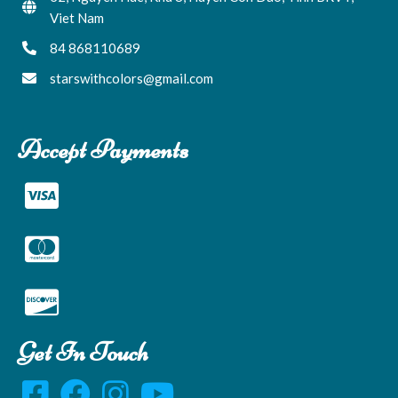
Viet Nam
84 868110689
starswithcolors@gmail.com
Accept Payments
Get In Touch