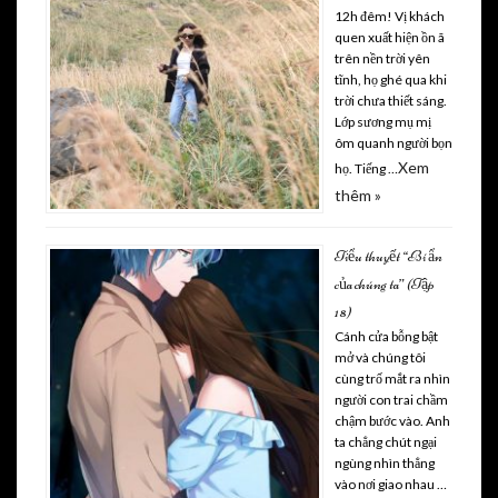
12h đêm! Vị khách
quen xuất hiện ồn ã
trên nền trời yên
tĩnh, họ ghé qua khi
trời chưa thiết sáng.
Lớp sương mụ mị
ôm quanh người bọn
Xem
họ. Tiếng …
thêm »
Tiểu thuyết “Bí ẩn
của chúng ta” (Tập
18)
Cánh cửa bỗng bật
mở và chúng tôi
cùng trố mắt ra nhìn
người con trai chầm
chậm bước vào. Anh
ta chẳng chút ngại
ngùng nhìn thẳng
vào nơi giao nhau …