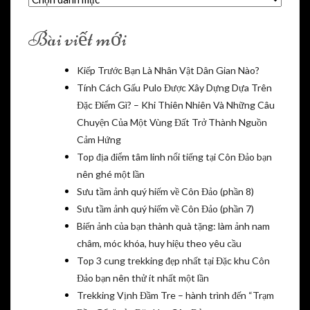
mục
Bài viết mới
Kiếp Trước Bạn Là Nhân Vật Dân Gian Nào?
Tính Cách Gấu Pulo Được Xây Dựng Dựa Trên
Đặc Điểm Gì? – Khi Thiên Nhiên Và Những Câu
Chuyện Của Một Vùng Đất Trở Thành Nguồn
Cảm Hứng
Top địa điểm tâm linh nổi tiếng tại Côn Đảo bạn
nên ghé một lần
Sưu tầm ảnh quý hiếm về Côn Đảo (phần 8)
Sưu tầm ảnh quý hiếm về Côn Đảo (phần 7)
Biến ảnh của bạn thành quà tặng: làm ảnh nam
châm, móc khóa, huy hiệu theo yêu cầu
Top 3 cung trekking đẹp nhất tại Đặc khu Côn
Đảo bạn nên thử ít nhất một lần
Trekking Vịnh Đầm Tre – hành trình đến “Trạm