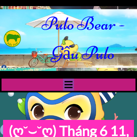
Pulo Bear -
Gấu Pulo
(ღ˘⌣˘ღ)
Tháng 6 11,