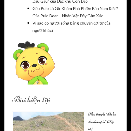
Đầu Gấu” của Đặc khu Côn Đảo
Gấu Pulo Là Gì? Khám Phá Phiên Bản Nam & Nữ
Của Pulo Bear – Nhân Vật Đầy Cảm Xúc
Vì sao có người sống bằng chuyện đời tư của
người khác?
Bài hiện tại
Tiểu thuyết “Bí ẩn
của chúng ta” (Tập
10)