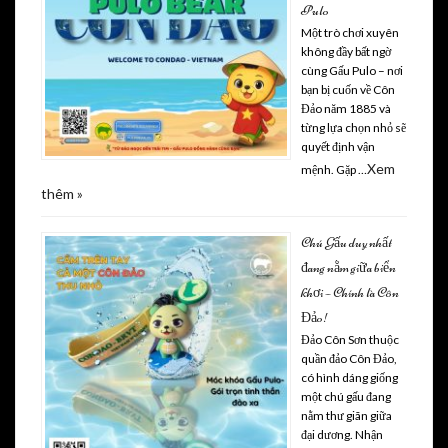
Pulo
Một trò chơi xuyên
không đầy bất ngờ
cùng Gấu Pulo – nơi
bạn bị cuốn về Côn
Đảo năm 1885 và
từng lựa chọn nhỏ sẽ
quyết định vận
Xem
mệnh. Gặp …
thêm »
Chú Gấu duy nhất
đang nằm giữa biển
khơi – Chính là Côn
Đảo!
Đảo Côn Sơn thuộc
quần đảo Côn Đảo,
có hình dáng giống
một chú gấu đang
nằm thư giãn giữa
đại dương. Nhận