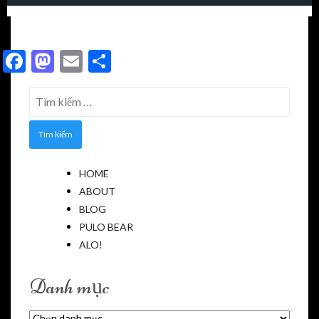
Facebook
Mastodon
Email
Share
Tìm
kiếm
cho:
HOME
ABOUT
BLOG
PULO BEAR
ALO!
Danh mục
Danh