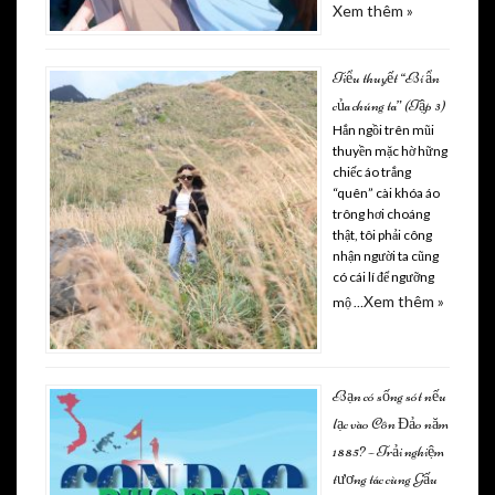
Xem thêm »
Tiểu thuyết “Bí ẩn
của chúng ta” (Tập 3)
Hắn ngồi trên mũi
thuyền mặc hờ hững
chiếc áo trắng
“quên” cài khóa áo
trông hơi choáng
thật, tôi phải công
nhận người ta cũng
có cái lí để ngưỡng
Xem thêm »
mộ …
Bạn có sống sót nếu
lạc vào Côn Đảo năm
1885? – Trải nghiệm
tương tác cùng Gấu