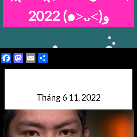
2022
(๑˃ᴗ˂)ﻭ
Facebook
Mastodon
Email
Share
Tháng 6 11, 2022