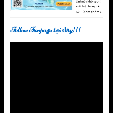
định này không chỉ
xuất hiện trong các
Xem thêm »
bản …
Follow Fanpage tại đây!!!