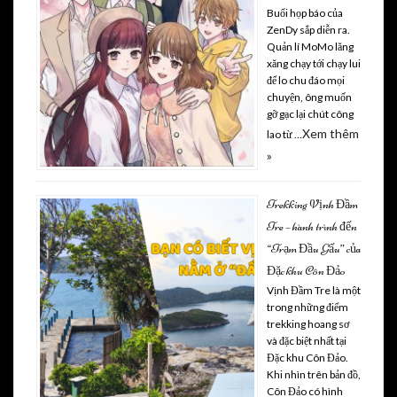
Buổi họp báo của
ZenDy sắp diễn ra.
Quản lí MoMo lăng
xăng chạy tới chạy lui
để lo chu đáo mọi
chuyện, ông muốn
gỡ gạc lại chút công
Xem thêm
lao từ …
»
Trekking Vịnh Đầm
Tre – hành trình đến
“Trạm Đầu Gấu” của
Đặc khu Côn Đảo
Vịnh Đầm Tre là một
trong những điểm
trekking hoang sơ
và đặc biệt nhất tại
Đặc khu Côn Đảo.
Khi nhìn trên bản đồ,
Côn Đảo có hình