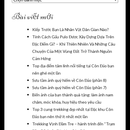
mục
Bài viết mới
Kiếp Trước Bạn Là Nhân Vật Dân Gian Nào?
Tính Cách Gấu Pulo Được Xây Dựng Dựa Trên
Đặc Điểm Gì? – Khi Thiên Nhiên Và Những Câu
Chuyện Của Một Vùng Đất Trở Thành Nguồn
Cảm Hứng
Top địa điểm tâm linh nổi tiếng tại Côn Đảo bạn
nên ghé một lần
Sưu tầm ảnh quý hiếm về Côn Đảo (phần 8)
Sưu tầm ảnh quý hiếm về Côn Đảo (phần 7)
Biến ảnh của bạn thành quà tặng: làm ảnh nam
châm, móc khóa, huy hiệu theo yêu cầu
Top 3 cung trekking đẹp nhất tại Đặc khu Côn
Đảo bạn nên thử ít nhất một lần
Trekking Vịnh Đầm Tre – hành trình đến “Trạm