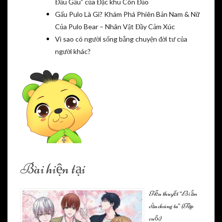
Đầu Gấu” của Đặc khu Côn Đảo
Gấu Pulo Là Gì? Khám Phá Phiên Bản Nam & Nữ
Của Pulo Bear – Nhân Vật Đầy Cảm Xúc
Vì sao có người sống bằng chuyện đời tư của
người khác?
Bài hiện tại
Tiểu thuyết “Bí ẩn
của chúng ta” (Tập
cuối)