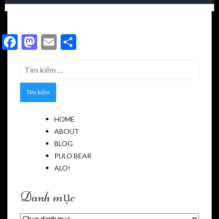
Facebook
Mastodon
Email
Share
Tìm
kiếm
cho:
HOME
ABOUT
BLOG
PULO BEAR
ALO!
Danh mục
Danh