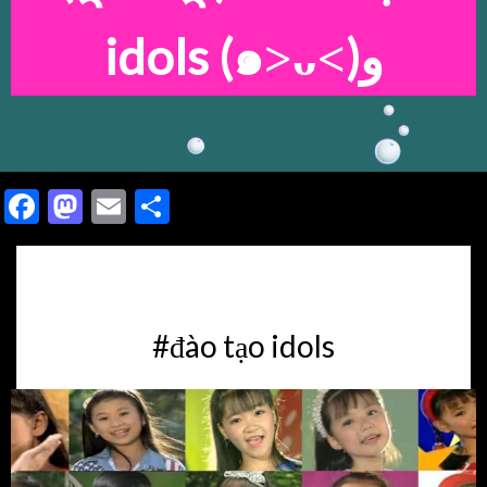
idols
(๑˃ᴗ˂)ﻭ
Facebook
Mastodon
Email
Share
#đào tạo idols