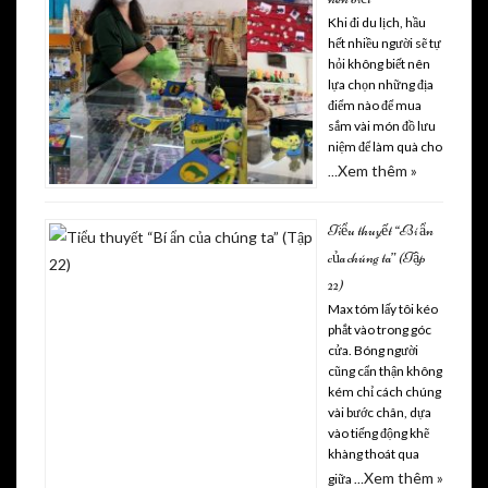
Khi đi du lịch, hầu
hết nhiều người sẽ tự
hỏi không biết nên
lựa chọn những địa
điểm nào để mua
sắm vài món đồ lưu
niệm để làm quà cho
Xem thêm »
…
Tiểu thuyết “Bí ẩn
của chúng ta” (Tập
22)
Max tóm lấy tôi kéo
phắt vào trong góc
cửa. Bóng người
cũng cẩn thận không
kém chỉ cách chúng
vài bước chân, dựa
vào tiếng động khẽ
khàng thoát qua
Xem thêm »
giữa …