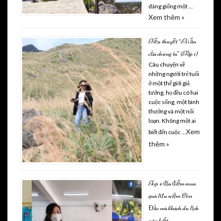
dáng giống một …
Xem thêm »
Tiểu thuyết “Bí ẩn
của chúng ta” (Tập 1)
Câu chuyện về
những người trẻ tuổi
ở một thế giới giả
tưởng, họ đều có hai
cuộc sống, một bình
thưởng và một nổi
loạn. Không một ai
Xem
biết đến cuộc …
thêm »
Top 4 địa điểm mua
quà lưu niệm Côn
Đảo mà khách du lịch
nên biết