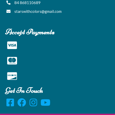
84 868110689
starswithcolors@gmail.com
Accept Payments
Get In Touch